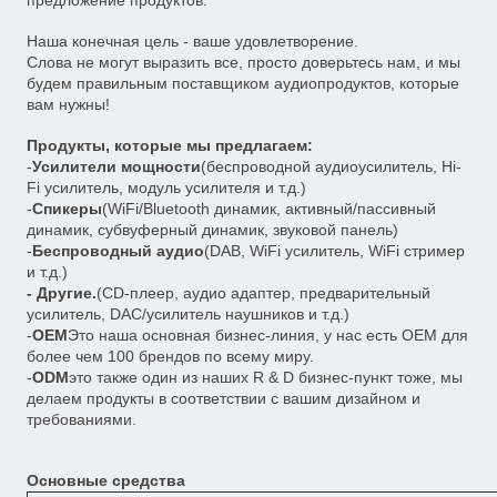
предложение продуктов.
Наша конечная цель - ваше удовлетворение.
Слова не могут выразить все, просто доверьтесь нам, и мы
будем правильным поставщиком аудиопродуктов, которые
вам нужны!
Продукты, которые мы предлагаем:
-
Усилители мощности
(беспроводной аудиоусилитель, Hi-
Fi усилитель, модуль усилителя и т.д.)
-
Спикеры
(WiFi/Bluetooth динамик, активный/пассивный
динамик, субвуферный динамик, звуковой панель)
-
Беспроводный аудио
(DAB, WiFi усилитель, WiFi стример
и т.д.)
- Другие.
(CD-плеер, аудио адаптер, предварительный
усилитель, DAC/усилитель наушников и т.д.)
-
OEM
Это наша основная бизнес-линия, у нас есть OEM для
более чем 100 брендов по всему миру.
-
ODM
это также один из наших R & D бизнес-пункт тоже, мы
делаем продукты в соответствии с вашим дизайном и
требованиями.
Основные средства