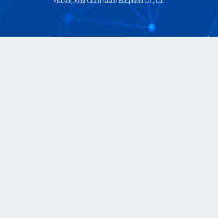
Vistron(Dong Guan) Audio Equipment Co., Ltd.