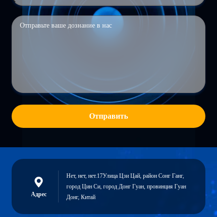
Отправить
Нет, нет, нет.17Улица Цзи Цай, район Сонг Ганг,
город Цин Си, город Донг Гуан, провинция Гуан
Адрес
Донг, Китай