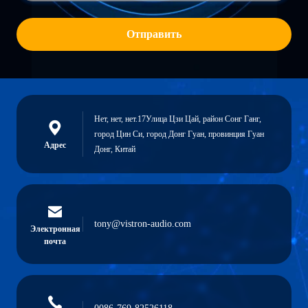
Отправить
Нет, нет, нет.17Улица Цзи Цай, район Сонг Ганг,
город Цин Си, город Донг Гуан, провинция Гуан
Адрес
Донг, Китай
tony@vistron-audio.com
Электронная
почта