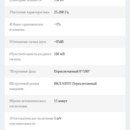
2Выходная мощность:
150 Вт
3Частотная характеристика:
25-200 Гц
4Общее гармоническое
<1%
искажение:
5Отношение сигнал-шум:
>95dB
6Чувствительность входного
180 мВ
сигнала:
7Встроенная фаза:
Переключаемый 0°/180°
8Встроенный режим
ВКЛ/АВТО Переключаемый
ожидания:
9Время автоматического
15 минут
отключения:
10Автоматическое включение
5 mV
чувствительности: