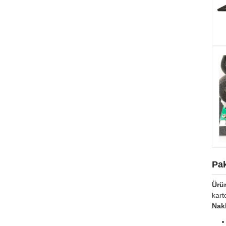
Pak
Ürün
kart
Nakl