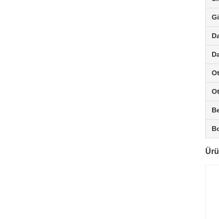
Gi
Da
D
O
Ot
B
Bo
Ürü