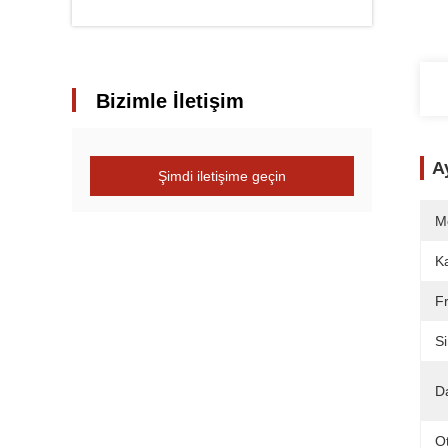
Bizimle İletişim
Ay
Şimdi iletişime geçin
M
K
Fr
Si
Da
O