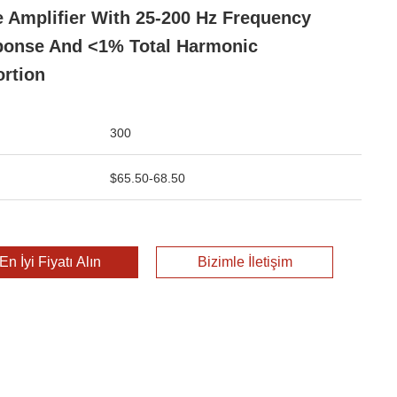
e Amplifier With 25-200 Hz Frequency
onse And <1% Total Harmonic
ortion
300
$65.50-68.50
En İyi Fiyatı Alın
Bizimle İletişim