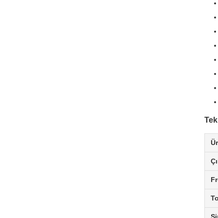
Tek
Ür
Çı
Fr
T
Si