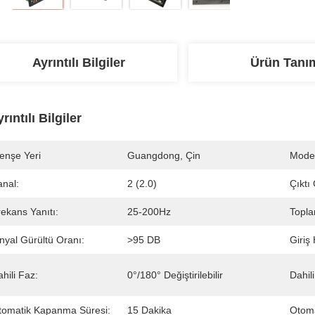
Ayrıntılı Bilgiler
Ürün Tanı
rıntılı Bilgiler
enşe Yeri
Guangdong, Çin
Mode
anal:
2 (2.0)
Çıktı
ekans Yanıtı:
25-200Hz
Topl
nyal Gürültü Oranı:
>95 DB
Giriş
hili Faz:
0°/180° Değiştirilebilir
Dahil
tomatik Kapanma Süresi:
15 Dakika
Otoma