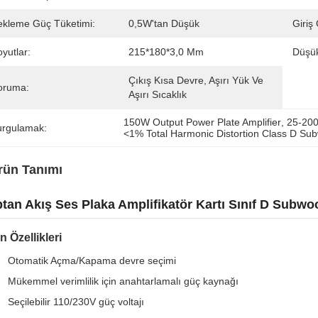
ekleme Güç Tüketimi:
0,5W'tan Düşük
Giriş
yutlar:
215*180*3,0 Mm
Düşük
Çıkış Kısa Devre, Aşırı Yük Ve 
oruma:
Aşırı Sıcaklık
150W Output Power Plate Amplifier
, 
25-200
urgulamak:
<1% Total Harmonic Distortion Class D Sub
rün Tanımı
tan Akış Ses Plaka Amplifikatör Kartı Sınıf D Subwo
n Özellikleri
Otomatik Açma/Kapama devre seçimi
Mükemmel verimlilik için anahtarlamalı güç kaynağı
Seçilebilir 110/230V güç voltajı