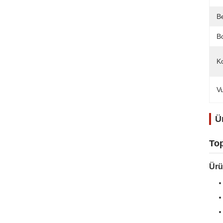
B
Bo
K
V
Ü
Top
Ürü