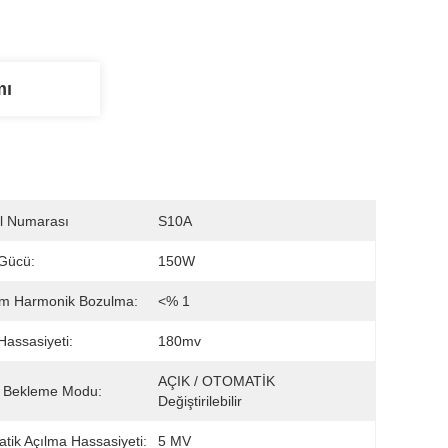
mı
l Numarası
S10A
 Gücü:
150W
am Harmonik Bozulma:
<% 1
 Hassasiyeti:
180mv
AÇIK / OTOMATİK 
i Bekleme Modu:
Değiştirilebilir
tik Açılma Hassasiyeti:
5 MV