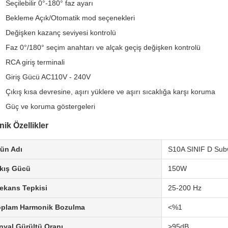
Seçilebilir 0°-180° faz ayarı
Bekleme Açık/Otomatik mod seçenekleri
Değişken kazanç seviyesi kontrolü
Faz 0°/180° seçim anahtarı ve alçak geçiş değişken kontrolü
RCA giriş terminali
Giriş Gücü AC110V - 240V
Çıkış kısa devresine, aşırı yüklere ve aşırı sıcaklığa karşı koruma
Güç ve koruma göstergeleri
nik Özellikler
ün Adı
S10A SINIF D Subw
kış Gücü
150W
ekans Tepkisi
25-200 Hz
oplam Harmonik Bozulma
<%1
nyal Gürültü Oranı
>95dB