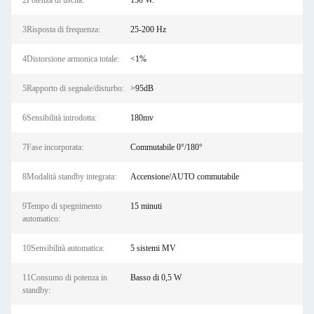
2Potenza di uscita:
150 W.
3Risposta di frequenza:
25-200 Hz
4Distorsione armonica totale:
<1%
5Rapporto di segnale/disturbo:
>95dB
6Sensibilità introdotta:
180mv
7Fase incorporata:
Commutabile 0°/180°
8Modalità standby integrata:
Accensione/AUTO commutabile
9Tempo di spegnimento
15 minuti
automatico:
10Sensibilità automatica:
5 sistemi MV
11Consumo di potenza in
Basso di 0,5 W
standby: