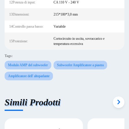
12Potenza di input:
CA 110 V - 240 V
13Dimensioni:
215*180*3,0 mm
14Controllo passa basso:
Variabile
Cortocircuito in uscita, sovraccarico e
15Protezione:
temperatura eccessiva
Tags:
Modulo AMP del subwoofer
Subwoofer Amplificatore a piastra
Amplificatore dell' altoparlante
Simili Prodotti