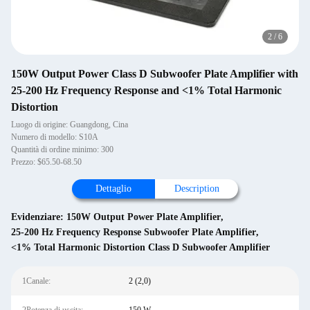
2
/
6
150W Output Power Class D Subwoofer Plate Amplifier with
25-200 Hz Frequency Response and <1% Total Harmonic
Distortion
Luogo di origine: Guangdong, Cina
Numero di modello: S10A
Quantità di ordine minimo: 300
Prezzo: $65.50-68.50
Dettaglio
Description
Evidenziare:
150W Output Power Plate Amplifier
,
25-200 Hz Frequency Response Subwoofer Plate Amplifier
,
<1% Total Harmonic Distortion Class D Subwoofer Amplifier
1Canale:
2 (2,0)