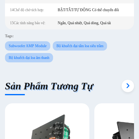
14Chế độ chờ tích hợp:
BẬT/TẮT/TỰ ĐỘNG Có thể chuyển đổi
15Các tính năng bảo vệ:
Ngắn, Quá nhiệt, Quá dòng, Quá tải
Tags:
Subwoofer AMP Module
Bộ khuếch đại tấm loa siêu trầm
Bộ khuếch đại loa âm thanh
Sản Phẩm Tương Tự