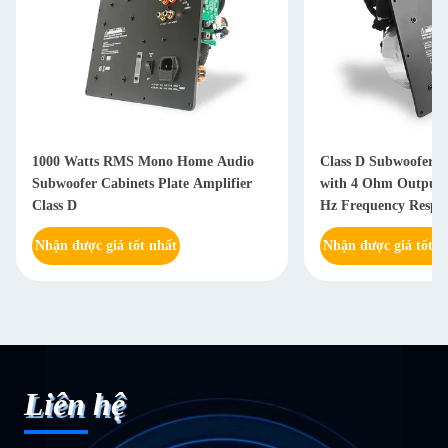
1000 Watts RMS Mono Home Audio
Class D Subwoofer A
Subwoofer Cabinets Plate Amplifier
with 4 Ohm Output 
Class D
Hz Frequency Respon
Power Supply
Nhận được giá tốt nhất
Nhận được giá tốt n
Liên hệ