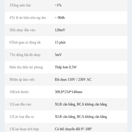
3Tổng méo hài:
<1%
4Tỷ lệ tín hiệu trên tạp âm:
> 90db
5Độ nhạy đầu vào:
120mV
6Thời gian tự động tắt:
15 phút
7Tự động bật độ nhạy:
5mV
8tiêu thụ điện dự phòng:
Thấp hơn 0,5W
9Điện áp làm việc:
Đã chọn 110V / 230V AC
10Kích thước:
309,8*254*140mm
11Loại đầu vào:
XLR cân bằng, RCA không cân bằng
12Các loại đầu ra:
XLR cân bằng, RCA không cân bằng
13Giai đoạn tích hợp:
Có thể chuyển đổi 0°-180°