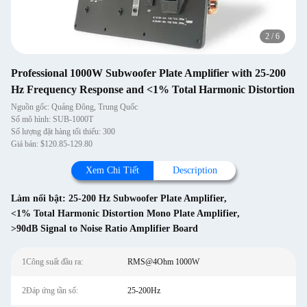
2
/
6
Professional 1000W Subwoofer Plate Amplifier with 25-200
Hz Frequency Response and <1% Total Harmonic Distortion
Nguồn gốc: Quảng Đông, Trung Quốc
Số mô hình: SUB-1000T
Số lượng đặt hàng tối thiểu: 300
Giá bán: $120.85-129.80
Xem Chi Tiết
Description
Làm nổi bật:
25-200 Hz Subwoofer Plate Amplifier
,
<1% Total Harmonic Distortion Mono Plate Amplifier
,
>90dB Signal to Noise Ratio Amplifier Board
1Công suất đầu ra:
RMS@4Ohm 1000W
2Đáp ứng tần số:
25-200Hz