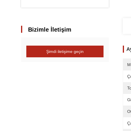
Bizimle İletişim
Ay
Şimdi iletişime geçin
M
Çı
T
Gi
O
Ça