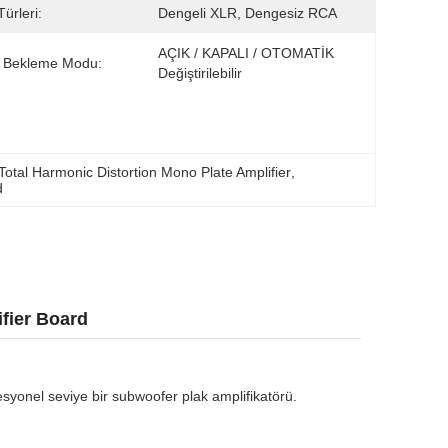
Türleri:
Dengeli XLR, Dengesiz RCA
AÇIK / KAPALI / OTOMATİK 
i Bekleme Modu:
Değiştirilebilir
otal Harmonic Distortion Mono Plate Amplifier
, 
d
fier Board
esyonel seviye bir subwoofer plak amplifikatörü.