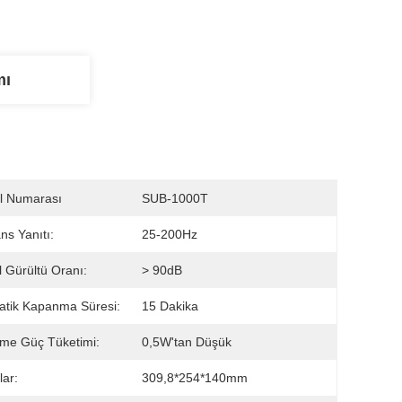
mı
l Numarası
SUB-1000T
ns Yanıtı:
25-200Hz
l Gürültü Oranı:
> 90dB
tik Kapanma Süresi:
15 Dakika
me Güç Tüketimi:
0,5W'tan Düşük
lar:
309,8*254*140mm