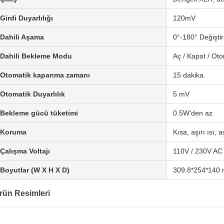
Girdi Duyarlılığı
120mV
Dahili Aşama
0°-180° Değiştiri
Dahili Bekleme Modu
Aç / Kapat / Oto
Otomatik kapanma zamanı
15 dakika.
Otomatik Duyarlılık
5 mV
Bekleme gücü tüketimi
0.5W'den az
Koruma
Kısa, aşırı ısı, 
Çalışma Voltajı
110V / 230V AC 
Boyutlar (W X H X D)
309.8*254*140
rün Resimleri