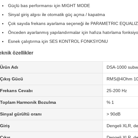
Güçlü bas performansı için MIGHT MODE
Sinyal giriş algısı ile otomatik güç açma / kapatma
Çok sayıda frekans ayarlama seçeneği ile PARAMETRIC EQUALI
Önceden ayarlanmış yapılandırmalar için hafıza hatırlama fonksiy
Esnek çalıştırma için SES KONTROL FONKSYONU
eknik özellikler
Ürün Adı
DSA-1000 subwoo
Çıkış Gücü
RMS@4Ohm 1
Frekans Cevabı
25-200 Hz
Toplam Harmonik Bozulma
% 1
Sinyal gürültü oranı
> 90dB
Giriş
Dengeli XLR, d
Çıkış
Dengeli XLR, d