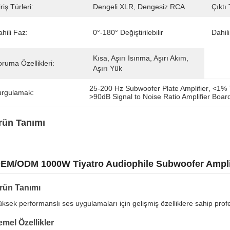
riş Türleri:
Dengeli XLR, Dengesiz RCA
Çıktı 
hili Faz:
0°-180° Değiştirilebilir
Dahil
Kısa, Aşırı Isınma, Aşırı Akım, 
ruma Özellikleri:
Aşırı Yük
25-200 Hz Subwoofer Plate Amplifier
, 
<1% T
urgulamak:
>90dB Signal to Noise Ratio Amplifier Boar
rün Tanımı
EM/ODM 1000W Tiyatro Audiophile Subwoofer Ampli
rün Tanımı
ksek performanslı ses uygulamaları için gelişmiş özelliklere sahip prof
emel Özellikler