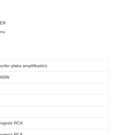
ZER
onu
fer plaka amplifikatörü
000W
engesiz RCA
engesiz RCA