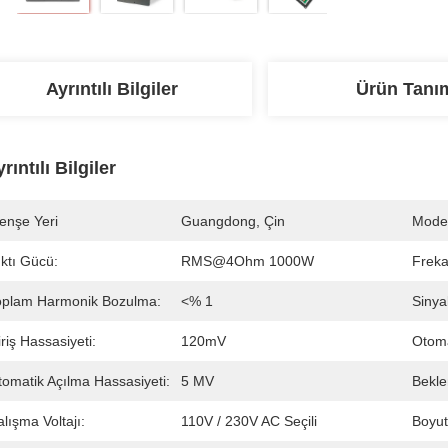
Ayrıntılı Bilgiler
Ürün Tanı
rıntılı Bilgiler
enşe Yeri
Guangdong, Çin
Mode
ktı Gücü:
RMS@4Ohm 1000W
Freka
oplam Harmonik Bozulma:
<% 1
Sinya
riş Hassasiyeti:
120mV
Otoma
tomatik Açılma Hassasiyeti:
5 MV
Bekle
lışma Voltajı:
110V / 230V AC Seçili
Boyut