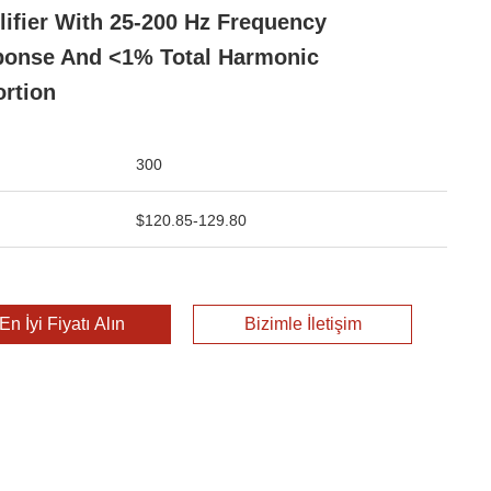
ifier With 25-200 Hz Frequency
onse And <1% Total Harmonic
ortion
300
$120.85-129.80
En İyi Fiyatı Alın
Bizimle İletişim