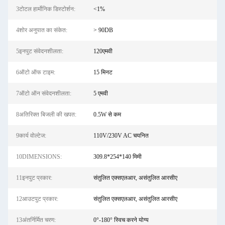
3टोटल हार्मोनिक डिस्टोर्शन:
<1%
4शोर अनुपात का संकेत:
> 90DB
5इनपुट संवेदनशीलता:
120एमवी
6ऑटो ऑफ टाइम:
15 मिनट
7ऑटो ऑन संवेदनशीलता:
5 एमवी
8अतिरिक्त बिजली की खपत:
0.5W से कम
9कार्य वोल्टेज:
110V/230V AC चयनित
10DIMENSIONS:
309.8*254*140 मिमी
11इनपुट प्रकार:
संतुलित एक्सएलआर, असंतुलित आरसीए
12आउटपुट प्रकार:
संतुलित एक्सएलआर, असंतुलित आरसीए
13अंतर्निर्मित चरण:
0°-180° स्विच करने योग्य