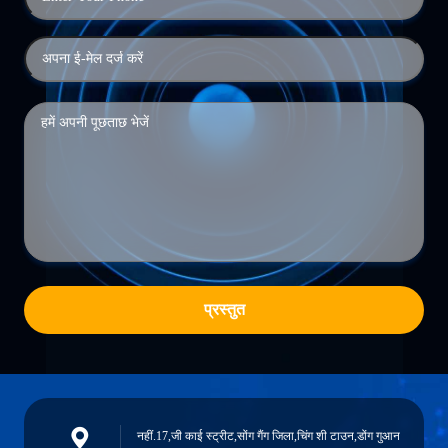
प्रस्तुत
नहीं.17,जी काई स्ट्रीट,सोंग गैंग जिला,चिंग शी टाउन,डोंग गुआन