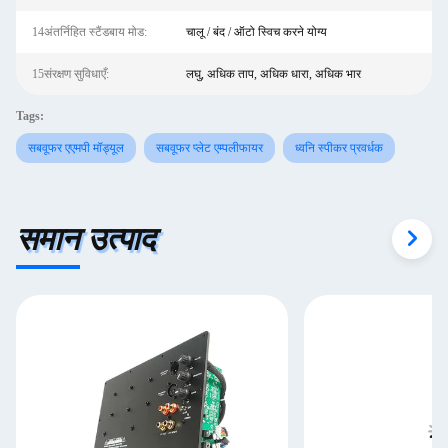
14अंतर्निहित स्टैंडबाय मोड:
चालू / बंद / ऑटो स्विच करने योग्य
15संरक्षण सुविधाएँ:
लघु, अधिक ताप, अधिक धारा, अधिक भार
Tags:
सबवूफर एएमपी मॉड्यूल
सबवूफर प्लेट एम्पलीफायर
ध्वनि स्पीकर प्रवर्धक
समान उत्पाद