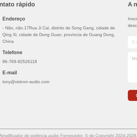
ntato rápido
A 
Endereço
Insc
desc
- Não, não.17Rua Ji Cai, distrito de Song Gang, cidade de
Qing Xi, cidade de Dong Guan, província de Guang Dong,
China
Telefone
86-769-82526118
E-mail
tony@vistron-audio.com
mplificador de potência audio Fornecedor. © de Copyright 2024-2026 V