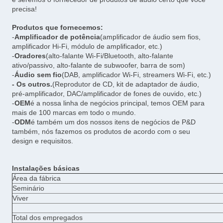
precisa!
Produtos que fornecemos:
-
Amplificador de potência
(amplificador de áudio sem fios,
amplificador Hi-Fi, módulo de amplificador, etc.)
-
Oradores
(alto-falante Wi-Fi/Bluetooth, alto-falante
ativo/passivo, alto-falante de subwoofer, barra de som)
-
Áudio sem fio
(DAB, amplificador Wi-Fi, streamers Wi-Fi, etc.)
- Os outros.
(Reprodutor de CD, kit de adaptador de áudio,
pré-amplificador, DAC/amplificador de fones de ouvido, etc.)
-
OEM
é a nossa linha de negócios principal, temos OEM para
mais de 100 marcas em todo o mundo.
-
ODM
é também um dos nossos itens de negócios de P&D
também, nós fazemos os produtos de acordo com o seu
design e requisitos.
Instalações básicas
Área da fábrica
Seminário
Viver
Total dos empregados