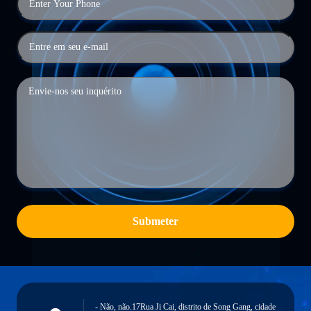
Submeter
- Não, não.17Rua Ji Cai, distrito de Song Gang, cidade