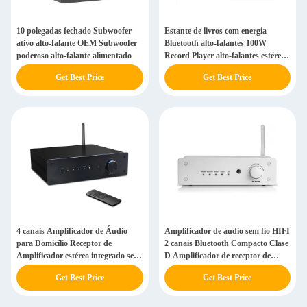
10 polegadas fechado Subwoofer
Estante de livros com energia
ativo alto-falante OEM Subwoofer
Bluetooth alto-falantes 100W
poderoso alto-falante alimentado
Record Player alto-falantes estéreo
para TV PC giratório
Get Best Price
Get Best Price
4 canais Amplificador de Áudio
Amplificador de áudio sem fio HIFI
para Domicílio Receptor de
2 canais Bluetooth Compacto Clase
Amplificador estéreo integrado sem
D Amplificador de receptor de
fio de classe D
áudio
Get Best Price
Get Best Price