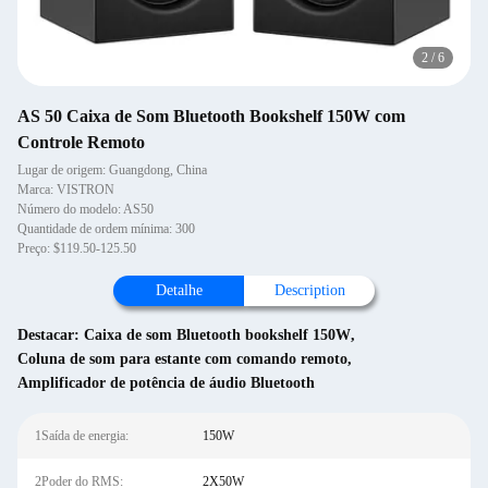
2
/
6
AS 50 Caixa de Som Bluetooth Bookshelf 150W com
Controle Remoto
Lugar de origem: Guangdong, China
Marca: VISTRON
Número do modelo: AS50
Quantidade de ordem mínima: 300
Preço: $119.50-125.50
Detalhe
Description
Destacar:
Caixa de som Bluetooth bookshelf 150W
,
Coluna de som para estante com comando remoto
,
Amplificador de potência de áudio Bluetooth
1Saída de energia:
150W
2Poder do RMS:
2X50W