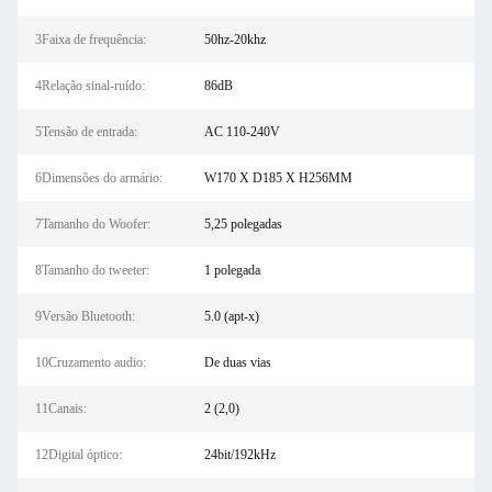
3Faixa de frequência:
50hz-20khz
4Relação sinal-ruído:
86dB
5Tensão de entrada:
AC 110-240V
6Dimensões do armário:
W170 X D185 X H256MM
7Tamanho do Woofer:
5,25 polegadas
8Tamanho do tweeter:
1 polegada
9Versão Bluetooth:
5.0 (apt-x)
10Cruzamento audio:
De duas vias
11Canais:
2 (2,0)
12Digital óptico:
24bit/192kHz