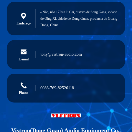
- Não, não.17Rua Ji Cai, distrito de Song Gang, cidade
de Qing Xi, cidade de Dong Guan, província de Guang
Endereço
Dong, China
tony@vistron-audio.com
E-mail
0086-769-82526118
Phone
Vistron(Dong Guan) Audio Equipment Co.,