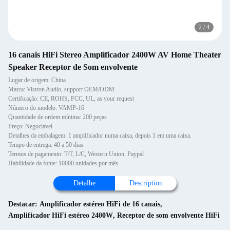
2
/
4
16 canais HiFi Stereo Amplificador 2400W AV Home Theater
Speaker Receptor de Som envolvente
Lugar de origem: China
Marca: Vistron Audio, support OEM/ODM
Certificação: CE, ROHS, FCC, UL, as your request
Número do modelo: VAMP-16
Quantidade de ordem mínima: 200 peças
Preço: Negociável
Detalhes da embalagem: 1 amplificador numa caixa, depois 1 em uma caixa.
Tempo de entrega: 40 a 50 dias
Termos de pagamento: T/T, L/C, Western Union, Paypal
Habilidade da fonte: 10000 unidades por mês
Detalhe
Description
Destacar:
Amplificador estéreo HiFi de 16 canais
,
Amplificador HiFi estéreo 2400W
,
Receptor de som envolvente HiFi