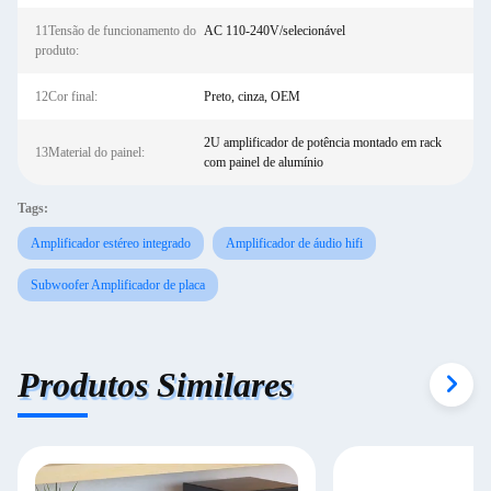
11Tensão de funcionamento do
AC 110-240V/selecionável
produto:
12Cor final:
Preto, cinza, OEM
2U amplificador de potência montado em rack
13Material do painel:
com painel de alumínio
Tags:
Amplificador estéreo integrado
Amplificador de áudio hifi
Subwoofer Amplificador de placa
Produtos Similares