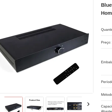
Blue
Hom
Quanti
Preço:
Embal
Períod
Métod
Capac
Abaste