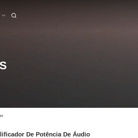
S
er
ificador De Potência De Áudio