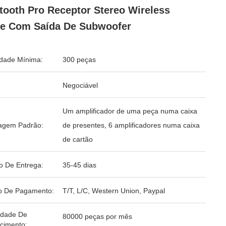
tooth Pro Receptor Stereo Wireless
e Com Saída De Subwoofer
dade Mínima:
300 peças
Negociável
Um amplificador de uma peça numa caixa
agem Padrão:
de presentes, 6 amplificadores numa caixa
de cartão
o De Entrega:
35-45 dias
o De Pagamento:
T/T, L/C, Western Union, Paypal
idade De
80000 peças por mês
cimento: