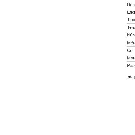
Res
Efic
Tipo
Ten
Núm
Mét
Cor 
Mate
Peso
Imag