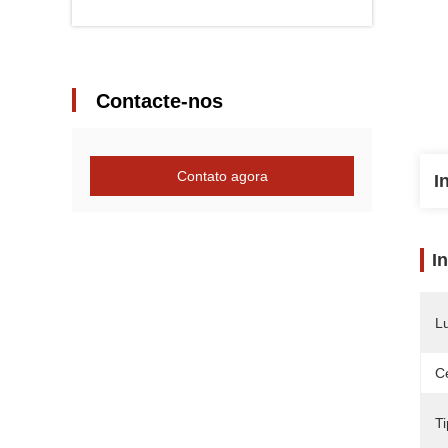
Contacte-nos
Contato agora
I
I
L
Ce
Ti