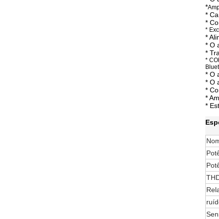
*
Ampl
* Ca
* Co
* Ex
* Al
* O 
* Tr
* CO
Blue
* O 
* O 
* Co
* Am
* Es
Esp
Nom
Pot
Pot
TH
Rel
ruí
Sen