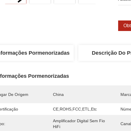
Obt
nformações Pormenorizadas
Descrição Do P
nformações Pormenorizadas
ugar De Origem
China
Marc
rtificação
CE,ROHS,FCC,ETL,etc
Núme
Amplificador Digital Sem Fio 
po:
Canal
HiFi