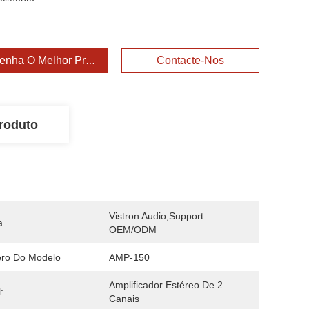
enha O Melhor Preço
Contacte-Nos
roduto
Vistron Audio,support 
a
OEM/ODM
ro Do Modelo
AMP-150
Amplificador Estéreo De 2 
:
Canais