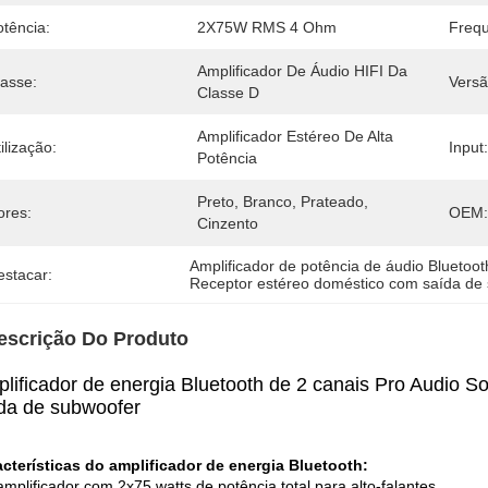
otência:
2X75W RMS 4 Ohm
Frequ
Amplificador De Áudio HIFI Da 
lasse:
Versã
Classe D
Amplificador Estéreo De Alta 
ilização:
Input:
Potência
Preto, Branco, Prateado, 
ores:
OEM:
Cinzento
Amplificador de potência de áudio Bluetoot
estacar:
Receptor estéreo doméstico com saída de
escrição Do Produto
lificador de energia Bluetooth de 2 canais Pro Audio 
da de subwoofer
cterísticas do amplificador de energia Bluetooth:
amplificador com 2x75 watts de potência total para alto-falantes.