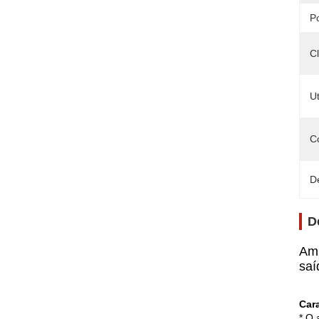
P
C
Ut
C
D
D
Amp
saí
Cara
* O 