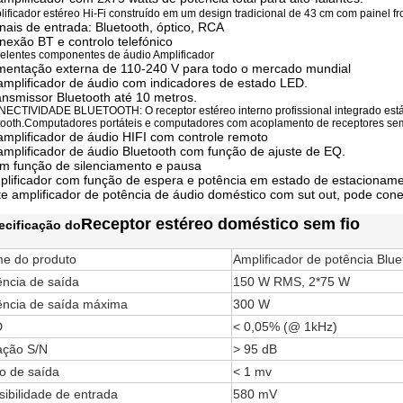
ificador estéreo Hi-Fi construído em um design tradicional de 43 cm com painel fro
nais de entrada: Bluetooth, óptico, RCA
nexão BT e controlo telefónico
celentes componentes de áudio Amplificador
imentação externa de 110-240 V para todo o mercado mundial
amplificador de áudio com indicadores de estado LED.
ansmissor Bluetooth até 10 metros.
NECTIVIDADE BLUETOOTH: O receptor estéreo interno profissional integrado est
tooth.Computadores portáteis e computadores com acoplamento de receptores s
amplificador de áudio HIFI com controle remoto
amplificador de áudio Bluetooth com função de ajuste de EQ.
m função de silenciamento e pausa
plificador com função de espera e potência em estado de estacionamen
te amplificador de potência de áudio doméstico com sut out, pode con
Receptor estéreo doméstico sem fio
ecificação do
e do produto
Amplificador de potência Blue
ência de saída
150 W RMS, 2*75 W
ência de saída máxima
300 W
D
< 0,05% (@ 1kHz)
ação S/N
> 95 dB
do de saída
< 1 mv
sibilidade de entrada
580 mV