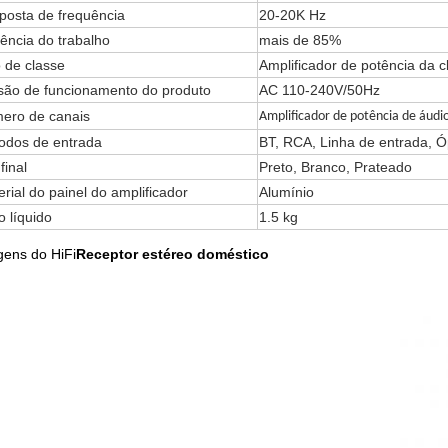
posta de frequência
20-20K Hz
iência do trabalho
mais de 85%
 de classe
Amplificador de potência da c
são de funcionamento do produto
AC 110-240V/50Hz
ero de canais
Amplificador de potência de áudio
odos de entrada
BT, RCA, Linha de entrada, Ó
final
Preto, Branco, Prateado
rial do painel do amplificador
Alumínio
 líquido
1.5 kg
ens do HiFi
Receptor estéreo doméstico