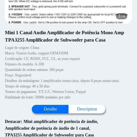
2
/
4
Mini 1 Canal Audio Amplificador de Potência Mono Amp
TPA3255 Amplificador de Subwoofer para Casa
Lugar de origem: China
Marca: Vistron Audio, support OEM/ODM
Certificação: CE, ROHS, FCC, UL, as your request
Número do modelo: A-100
Quantidade de ordem mínima: 300 peças
Preço: Negociável
Detalhes da embalagem: 1 amplificador numa caixa, depois 6 peças numa caixa.
Tempo de entrega: 40 a 50 dias
Termos de pagamento: T/T, L/C, Western Union, Paypal
Habilidade da fonte: 50000 unidades por mês
Detalhe
Description
Destacar:
Mini amplificador de potência de áudio
,
Amplificador de potência de áudio de 1 canal
,
TPA3255 Amplificador de Subwoofer para Casa