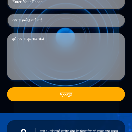
प्रस्तुत
नहीं.17,जी काई स्ट्रीट,सोंग गैंग जिला,चिंग शी टाउन,डोंग गुआन