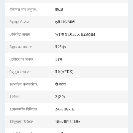
4सिग्नल-शोर अनुपात:
86dB
5इनपुट वोल्टेज:
एसी 110-240V
6कैबिनेट आयाम:
W170 X D185 X H256MM
7वूफर का आकार:
5.25 इंच
8ट्वीटर का आकार:
1 इंच
9ब्लूटूथ संस्करण:
5.0 (APT-X)
10ऑडियो क्रॉसओवर:
दो-तरफा
11चैनल:
2 (2.0)
12प्रकाशीय डिजिटल:
24bit/192kHz
13यूएसबी डिजिटल:
16bit/48/44.1kHz