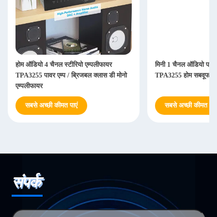
होम ऑडियो 4 चैनल स्टीरियो एम्पलीफायर
मिनी 1 चैनल ऑडियो पावर 
TPA3255 पावर एम्प / ब्रिजबल क्लास डी मोनो
TPA3255 होम सबवूफर ए
एम्पलीफायर
सबसे अच्छी कीमत पाएं
सबसे अच्छी कीमत पाएं
संपर्क