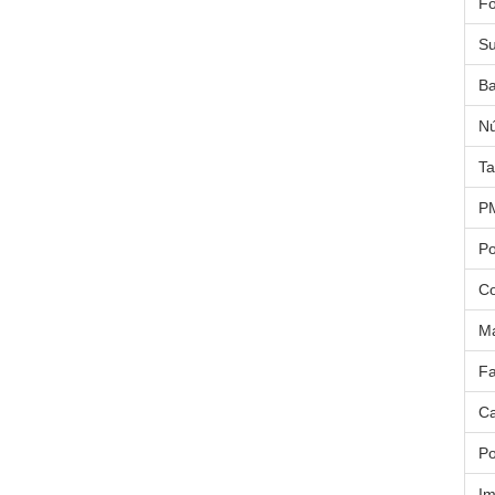
Fo
Su
Ba
Nú
Ta
P
Po
Co
Ma
Fa
Ca
Po
Im