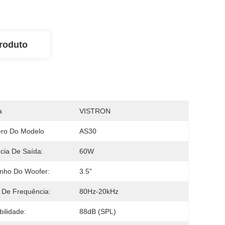
roduto
a
VISTRON
ro Do Modelo
AS30
cia De Saída:
60W
nho Do Woofer:
3.5"
 De Frequência:
80Hz-20kHz
bilidade:
88dB (SPL)