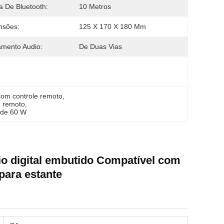
a De Bluetooth:
10 Metros
nsões:
125 X 170 X 180 Mm
mento Audio:
De Duas Vias
 com controle remoto
, 
e remoto
, 
a de 60 W
io digital embutido Compatível com
para estante