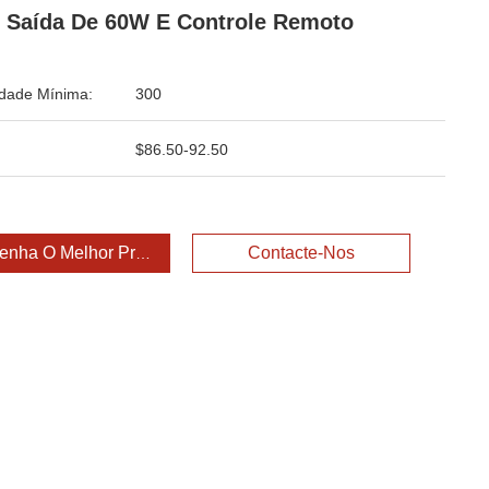
Saída De 60W E Controle Remoto
dade Mínima:
300
$86.50-92.50
enha O Melhor Preço
Contacte-Nos