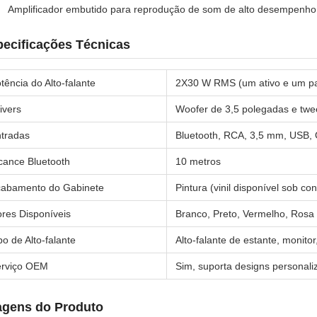
Amplificador embutido para reprodução de som de alto desempenho
ecificações Técnicas
tência do Alto-falante
2X30 W RMS (um ativo e um pa
ivers
Woofer de 3,5 polegadas e twe
tradas
Bluetooth, RCA, 3,5 mm, USB, Ó
cance Bluetooth
10 metros
abamento do Gabinete
Pintura (vinil disponível sob con
res Disponíveis
Branco, Preto, Vermelho, Rosa
po de Alto-falante
Alto-falante de estante, monitor
erviço OEM
Sim, suporta designs personali
agens do Produto