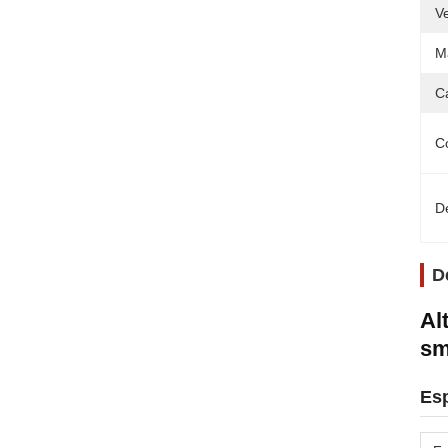
V
M
C
C
D
D
Al
sm
Esp