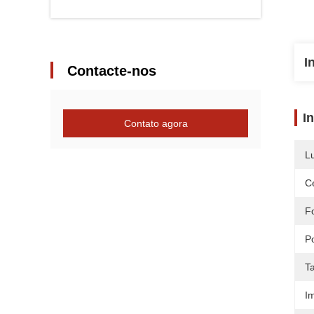
I
Contacte-nos
I
Contato agora
L
Ce
F
P
T
I