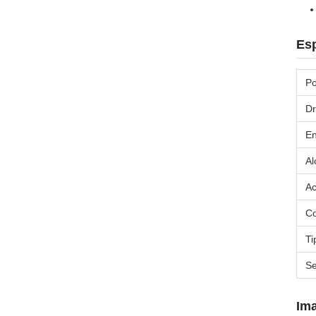
Esp
Po
Dr
En
Al
Ac
Co
Ti
S
Im