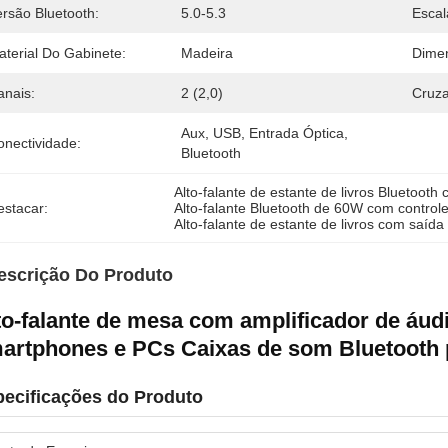
ersão Bluetooth:
5.0-5.3
Escal
aterial Do Gabinete:
Madeira
Dime
anais:
2 (2,0)
Cruza
Aux, USB, Entrada Óptica, 
onectividade:
Bluetooth
Alto-falante de estante de livros Bluetooth
estacar:
Alto-falante Bluetooth de 60W com control
Alto-falante de estante de livros com saíd
escrição Do Produto
to-falante de mesa com amplificador de áud
artphones e PCs Caixas de som Bluetooth 
ecificações do Produto