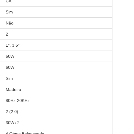
CA
Sim
Não
2
1", 3.5"
60W
60W
Sim
Madeira
80Hz-20KHz
2 (2.0)
30Wx2
4 Ohms Balanceado