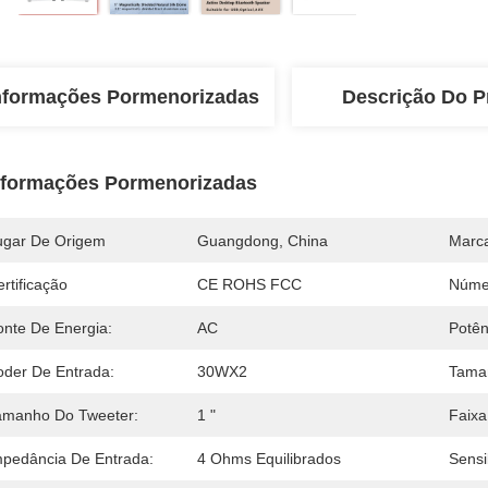
nformações Pormenorizadas
Descrição Do P
nformações Pormenorizadas
ugar De Origem
Guangdong, China
Marc
rtificação
CE ROHS FCC
Núme
onte De Energia:
AC
Potên
oder De Entrada:
30WX2
Tama
amanho Do Tweeter:
1 "
Faixa
mpedância De Entrada:
4 Ohms Equilibrados
Sensi