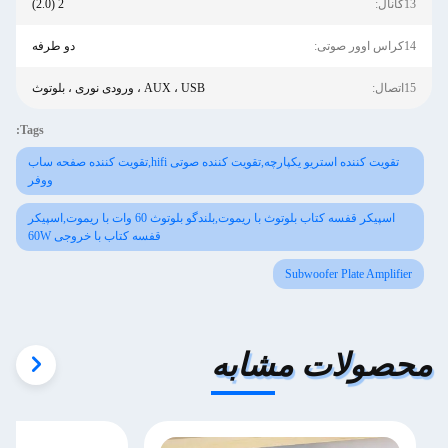
13کانال:
2 (2.0)
14کراس اوور صوتی:
دو طرفه
15اتصال:
AUX ، USB ، ورودی نوری ، بلوتوث
Tags:
تقویت کننده استریو یکپارچه,تقویت کننده صوتی hifi,تقویت کننده صفحه ساب
ووفر
اسپیکر قفسه کتاب بلوتوث با ریموت,بلندگو بلوتوث 60 وات با ريموت,اسپیکر
قفسه کتاب با خروجی 60W
Subwoofer Plate Amplifier
محصولات مشابه