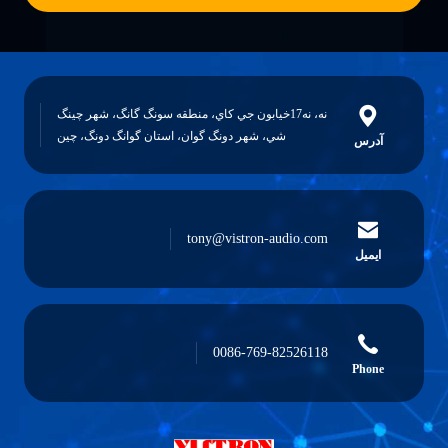
نه، نه17خيابون جي کاي، منطقه سونگ گانگ، شهر چينگ
شي، شهر دونگ گوان، استان گوانگ دونگ، چين
آدرس
tony@vistron-audio.com
ایمیل
0086-769-82526118
Phone