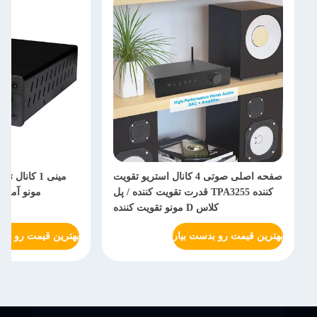
صفحه اصلی صوتی 4 کانال استریو تقویت
مینی 1 کانا
کننده TPA3255 قدرت تقویت کننده / پل
کلاس D مونو تقویت کننده
بهترین قیمت رو بدست بیار
بهترین قیمت رو بدس