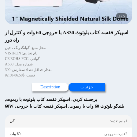
2
/
5
اسپیکر قفسه کتاب بلوتوث AS30 با خروجی 60 وات و کنترل از
راه دور
محل منبع: گوانگدونگ ، چین
نام تجاری: VISTRON
گواهی: CE ROHS FCC
شماره مدل: AS30
مقدار حداقل تعداد سفارش: 300
قیمت: $86.50-92.50
جزئیات
Description
برجسته کردن:
اسپیکر قفسه کتاب بلوتوث با ریموت
,
بلندگو بلوتوث 60 وات با ريموت
,
اسپیکر قفسه کتاب با خروجی 60W
1منبع تغذیه:
گی
2قدرت خروجی:
60 وات