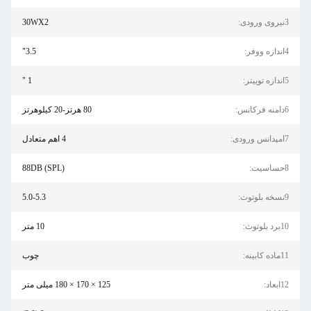
3نیروی ورودی:
30WX2
4اندازه ووفر:
3.5"
5اندازه توییتر:
1 "
6دامنه فرکانس:
80 هرتز-20 کیلوهرتز
7امپدانس ورودی:
4 اهم متعادل
8حساسیت:
88DB (SPL)
9نسخه بلوتوث:
5.0-5.3
10برد بلوتوث:
10 متر
11ماده کابینه:
چوب
12ابعاد:
125 × 170 × 180 میلی متر