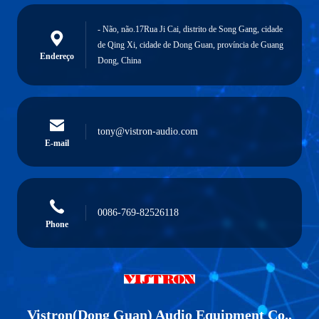
- Não, não.17Rua Ji Cai, distrito de Song Gang, cidade
de Qing Xi, cidade de Dong Guan, província de Guang
Endereço
Dong, China
tony@vistron-audio.com
E-mail
0086-769-82526118
Phone
Vistron(Dong Guan) Audio Equipment Co.,