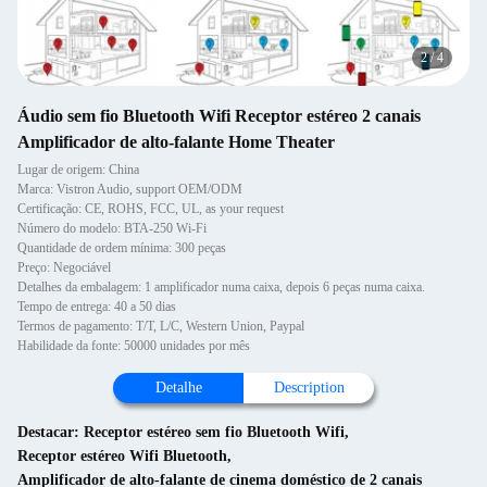
2
/
4
Áudio sem fio Bluetooth Wifi Receptor estéreo 2 canais
Amplificador de alto-falante Home Theater
Lugar de origem: China
Marca: Vistron Audio, support OEM/ODM
Certificação: CE, ROHS, FCC, UL, as your request
Número do modelo: BTA-250 Wi-Fi
Quantidade de ordem mínima: 300 peças
Preço: Negociável
Detalhes da embalagem: 1 amplificador numa caixa, depois 6 peças numa caixa.
Tempo de entrega: 40 a 50 dias
Termos de pagamento: T/T, L/C, Western Union, Paypal
Habilidade da fonte: 50000 unidades por mês
Detalhe
Description
Destacar:
Receptor estéreo sem fio Bluetooth Wifi
,
Receptor estéreo Wifi Bluetooth
,
Amplificador de alto-falante de cinema doméstico de 2 canais