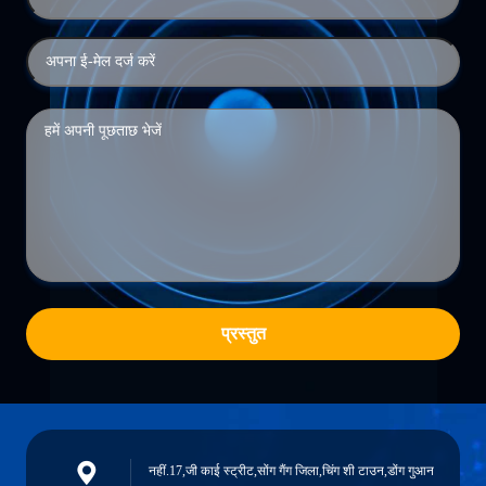
प्रस्तुत
नहीं.17,जी काई स्ट्रीट,सोंग गैंग जिला,चिंग शी टाउन,डोंग गुआन