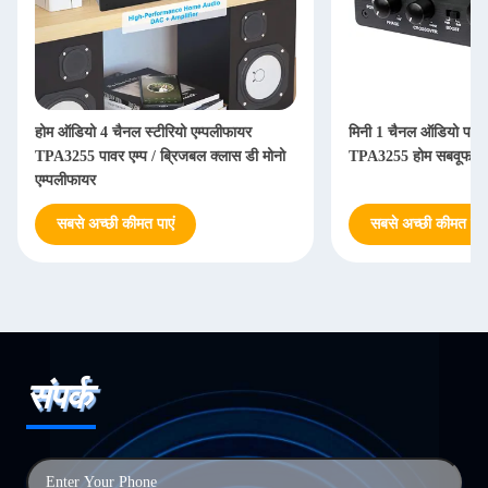
होम ऑडियो 4 चैनल स्टीरियो एम्पलीफायर
मिनी 1 चैनल ऑडियो पावर 
TPA3255 पावर एम्प / ब्रिजबल क्लास डी मोनो
TPA3255 होम सबवूफर ए
एम्पलीफायर
सबसे अच्छी कीमत पाएं
सबसे अच्छी कीमत पाएं
संपर्क