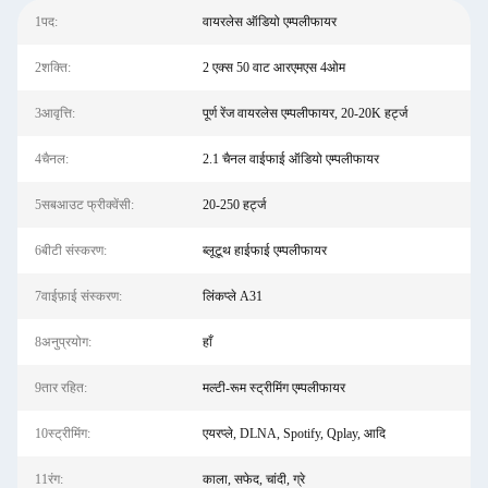
1पद:
वायरलेस ऑडियो एम्पलीफायर
2शक्ति:
2 एक्स 50 वाट आरएमएस 4ओम
3आवृत्ति:
पूर्ण रेंज वायरलेस एम्पलीफायर, 20-20K हर्ट्ज
4चैनल:
2.1 चैनल वाईफाई ऑडियो एम्पलीफायर
5सबआउट फ्रीक्वेंसी:
20-250 हर्ट्ज
6बीटी संस्करण:
ब्लूटूथ हाईफाई एम्पलीफायर
7वाईफ़ाई संस्करण:
लिंकप्ले A31
8अनुप्रयोग:
हाँ
9तार रहित:
मल्टी-रूम स्ट्रीमिंग एम्पलीफायर
10स्ट्रीमिंग:
एयरप्ले, DLNA, Spotify, Qplay, आदि
11रंग:
काला, सफेद, चांदी, ग्रे