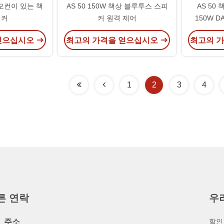
모컨이 있는 책
AS 50 150W 책상 블루투스 스피
AS 50
피커
커 원격 제어
150W D
얻으십시오
최고의 가격을 얻으십시오
최고의 
1
2
3
4
른 연락
우
주소
할인