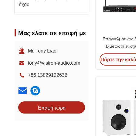
ήχου
Μας ελάτε σε επαφή με
Επαγγελματικός δ
Bluetooth ενισχ
Mr. Tony Liao
υψηλής ισχύος 
Πάρτε την καλύ
στερεοφωνικός
tony@vistron-audio.com
δέκτης εν
+86 13829122636
Επαφή τώρα