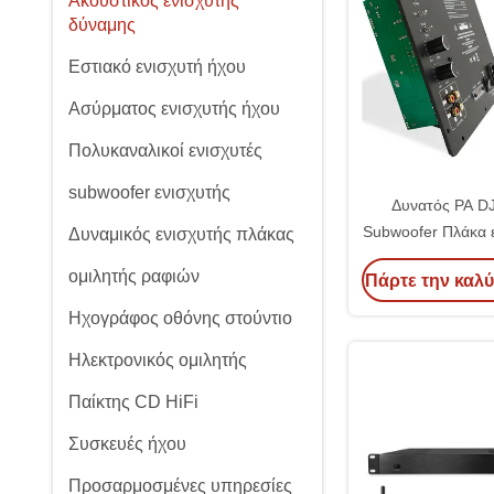
Ακουστικός ενισχυτής
δύναμης
Εστιακό ενισχυτή ήχου
Ασύρματος ενισχυτής ήχου
Πολυκαναλικοί ενισχυτές
subwoofer ενισχυτής
Δυνατός PA D
Subwoofer Πλάκα 
Δυναμικός ενισχυτής πλάκας
RMS 4 Ohm
ομιλητής ραφιών
Πάρτε την καλύ
Ηχογράφος οθόνης στούντιο
Ηλεκτρονικός ομιλητής
Παίκτης CD HiFi
Συσκευές ήχου
Προσαρμοσμένες υπηρεσίες