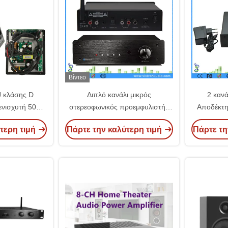
Βίντεο
J κλάσης D
Διπλό κανάλι μικρός
2 καν
ενισχυτή 500W
στερεοφωνικός προεμφυλιστής
Αποδέκτη 
 Custom
ήχου HD Bluetooth
AptX γι
τερη τιμή
Πάρτε την καλύτερη τιμή
Πάρτε τη
προεμφυλιστής δέκτη