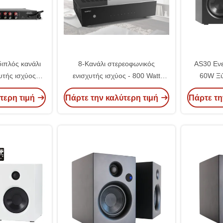
ιπλός κανάλι
8-Κανάλι στερεοφωνικός
AS30 Ενε
υτής ισχύος
ενισχυτής ισχύος - 800 Watt
60W Ξύ
OEM 2 ζώνες
μέγιστη ισχύς εξόδου Multi-Zone
τερη τιμή
Πάρτε την καλύτερη τιμή
Πάρτε τη
 ακουστικός
Audio Source Mixer Receiver
ισχυτή