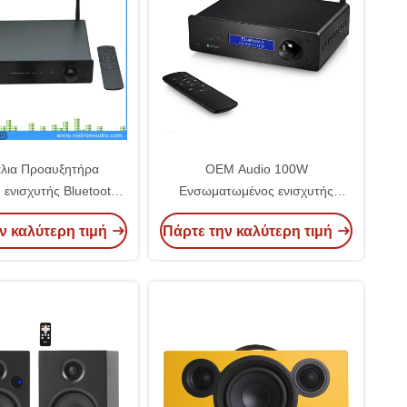
άλια Προαυξητήρα
OEM Audio 100W
ενισχυτής Bluetooth
Ενσωματωμένος ενισχυτής
α HiFi στερεοφωνικά
στερεοφώνου Απομακρυσμένος
ν καλύτερη τιμή
Πάρτε την καλύτερη τιμή
ενεργά ηχεία
έλεγχος HiFi Διαχωρίζει ενισχυτή