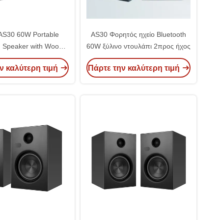
 AS30 60W Portable
AS30 Φορητός ηχείο Bluetooth
h Speaker with Wood
60W ξύλινο ντουλάπι 2προς ήχος
Cabinet
ν καλύτερη τιμή
Πάρτε την καλύτερη τιμή