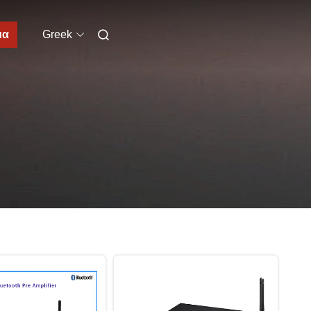
μα
Greek