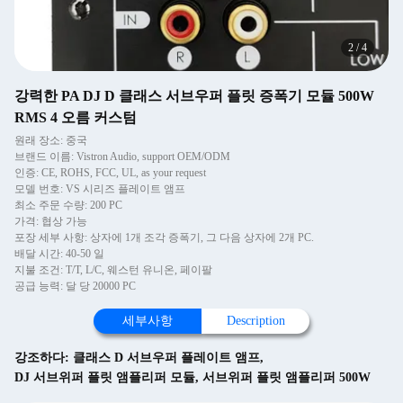
2
/
4
강력한 PA DJ D 클래스 서브우퍼 플릿 증폭기 모듈 500W
RMS 4 오름 커스텀
원래 장소: 중국
브랜드 이름: Vistron Audio, support OEM/ODM
인증: CE, ROHS, FCC, UL, as your request
모델 번호: VS 시리즈 플레이트 앰프
최소 주문 수량: 200 PC
가격: 협상 가능
포장 세부 사항: 상자에 1개 조각 증폭기, 그 다음 상자에 2개 PC.
배달 시간: 40-50 일
지불 조건: T/T, L/C, 웨스턴 유니온, 페이팔
공급 능력: 달 당 20000 PC
세부사항
Description
강조하다:
클래스 D 서브우퍼 플레이트 앰프
,
DJ 서브위퍼 플릿 앰플리퍼 모듈
,
서브위퍼 플릿 앰플리퍼 500W