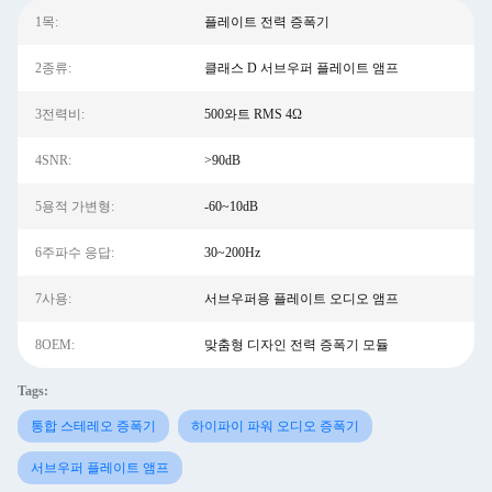
1목:
플레이트 전력 증폭기
2종류:
클래스 D 서브우퍼 플레이트 앰프
3전력비:
500와트 RMS 4Ω
4SNR:
>90dB
5용적 가변형:
-60~10dB
6주파수 응답:
30~200Hz
7사용:
서브우퍼용 플레이트 오디오 앰프
8OEM:
맞춤형 디자인 전력 증폭기 모듈
Tags:
통합 스테레오 증폭기
하이파이 파워 오디오 증폭기
서브우퍼 플레이트 앰프