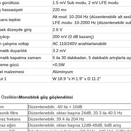
ı gürültüsü
1.5 mV Sub modu, 2 mV LFE modu
ş hassasiyeti
220 mv
Alt mod: 10-204 Hz (düzenlenebilir alt sesl
ans tepkisi
LFE modu: 10-2000 Hz (düzenlenebilir su
sek düzeyde giriş
2.6 V
çıkışı
200 mV (0 dB kazanç)
 çalışma voltajı
AC 110/240V anahtarlanabilir
atik duyarlılık
3.2 mV
matik kapatma zamanı
5 ila 30 dakikadan, 5 dakikalık artışlarla ay
leme gücü
<0,5W
el malzemesi
Alüminyum
ut 1
W 18.9 "x H 1.9" x D 11.2"
Özellikleri
Monoblok güç güçlendirici
im
Düzenlenebilir, -60 ila + 10dB
onik filtre
Düzenlenebilir, oktav başına 24dB, 20.3 ila 40.5 Hz
raz frekans
Düzenlenebilir, 39.4 ila 204 Hz
raz eğim
Düzenlenebilir, oktav başına 12dB-48dB, 6dB artış