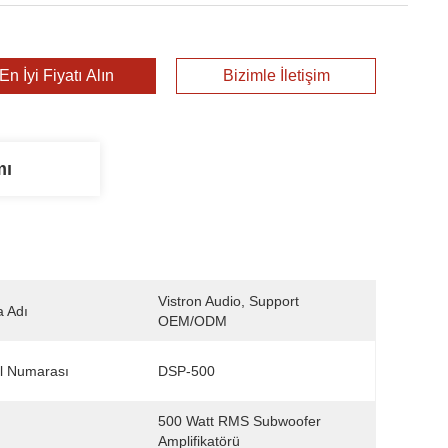
En İyi Fiyatı Alın
Bizimle İletişim
mı
Vistron Audio, Support 
 Adı
OEM/ODM
l Numarası
DSP-500
500 Watt RMS Subwoofer 
Amplifikatörü