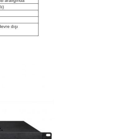
B aralığında
lı)
devre dışı