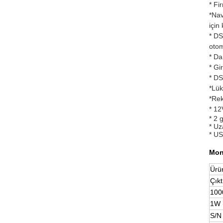
* Fi
*Nav
için
* DS
otom
* Da
* Gi
* DS
*Lük
*Rek
* 12
* 2 
* Uz
* US
Mon
Ürü
Çıkt
100
1W 
S/N