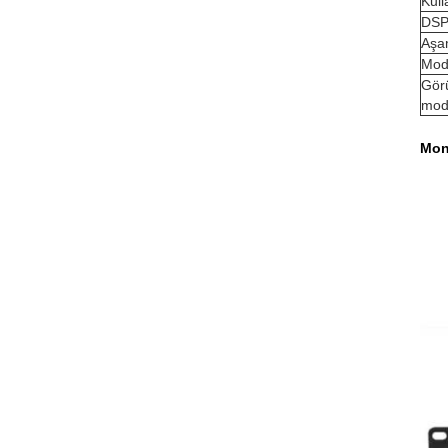
Kull
DSP 
Aşa
Mo
Gör
mod
Mono