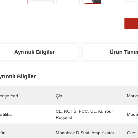
Ayrıntılı Bilgiler
Ürün Tanı
rıntılı Bilgiler
enşe Yeri
Çin
Marka
CE, ROHS, FCC, UL, As Your 
rtifika
Mode
Request
rün:
Monoblok D Sınıfı Amplifikatör
Güç: