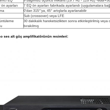
anıcı EQ
9 bağımsız üçüncü frekans (19.7 Hz - 125 Hz) -6dB/+3d
ön ayarları
7 EQ ön ayarları fabrikada ayarlandı (uygulamalara bağ
ma
0'dan 315°'ya, 45° artışlarla ayarlanabilir
d
Sub (crossover) veya LFE
üntüleme
30 dakikalık hareketsizlikten sonra etkinleştirilmiş veya 
u
bırakılmış
 ses alt güç amplifikatörünün resimleri: