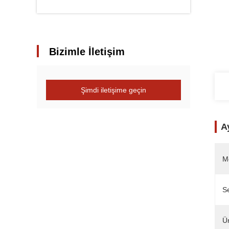
Bizimle İletişim
Şimdi iletişime geçin
Ay
M
Se
Ü