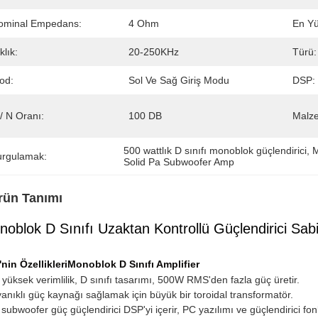
ominal Empedans:
4 Ohm
En Y
klık:
20-250KHz
Türü:
od:
Sol Ve Sağ Giriş Modu
DSP:
/ N Oranı:
100 DB
Malz
500 wattlık D sınıfı monoblok güçlendirici
, 
M
urgulamak:
Solid Pa Subwoofer Amp
rün Tanımı
oblok D Sınıfı Uzaktan Kontrollü Güçlendirici Sa
'nin Özellikleri
Monoblok D Sınıfı Amplifier
 yüksek verimlilik, D sınıfı tasarımı, 500W RMS'den fazla güç üretir.
anıklı güç kaynağı sağlamak için büyük bir toroidal transformatör.
 subwoofer güç güçlendirici DSP'yi içerir, PC yazılımı ve güçlendirici fo