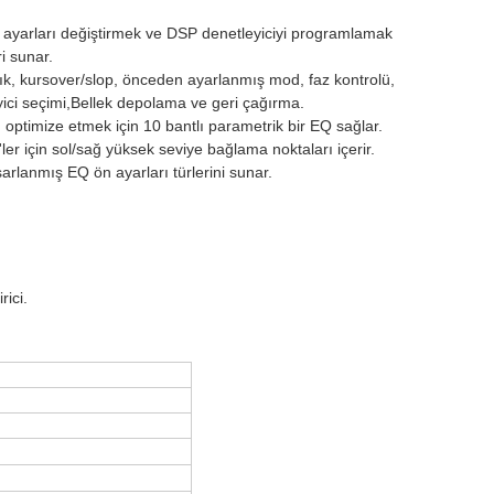
ayarları değiştirmek ve DSP denetleyiciyi programlamak
ri sunar.
lık, kursover/slop, önceden ayarlanmış mod, faz kontrolü,
ici seçimi,Bellek depolama ve geri çağırma.
 optimize etmek için 10 bantlı parametrik bir EQ sağlar.
ler için sol/sağ yüksek seviye bağlama noktaları içerir.
sarlanmış EQ ön ayarları türlerini sunar.
ici.