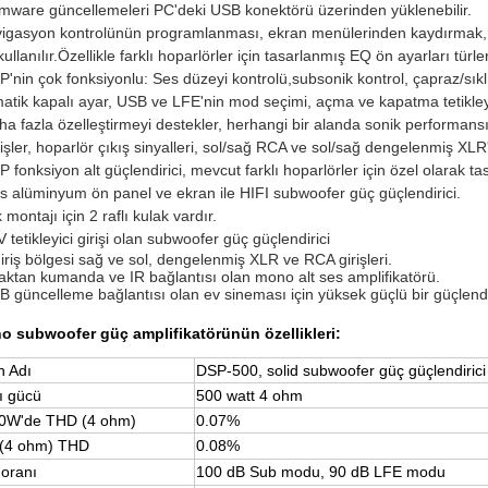
rmware güncellemeleri PC'deki USB konektörü üzerinden yüklenebilir.
igasyon kontrolünün programlanması, ekran menülerinden kaydırmak, 
 kullanılır.Özellikle farklı hoparlörler için tasarlanmış EQ ön ayarları türle
P'nin çok fonksiyonlu: Ses düzeyi kontrolü,subsonik kontrol, çapraz/sık
atik kapalı ayar, USB ve LFE'nin mod seçimi, açma ve kapatma tetikley
ha fazla özelleştirmeyi destekler, herhangi bir alanda sonik performansı
rişler, hoparlör çıkış sinyalleri, sol/sağ RCA ve sol/sağ dengelenmiş XLR'
P fonksiyon alt güçlendirici, mevcut farklı hoparlörler için özel olarak ta
s alüminyum ön panel ve ekran ile HIFI subwoofer güç güçlendirici.
 montajı için 2 raflı kulak vardır.
V tetikleyici girişi olan subwoofer güç güçlendirici
giriş bölgesi sağ ve sol, dengelenmiş XLR ve RCA girişleri.
aktan kumanda ve IR bağlantısı olan mono alt ses amplifikatörü.
B güncelleme bağlantısı olan ev sineması için yüksek güçlü bir güçlendir
o subwoofer güç amplifikatörünün özellikleri:
n Adı
DSP-500, solid subwoofer güç güçlendirici
ı gücü
500 watt 4 ohm
0W'de THD (4 ohm)
0.07%
(4 ohm) THD
0.08%
 oranı
100 dB Sub modu, 90 dB LFE modu