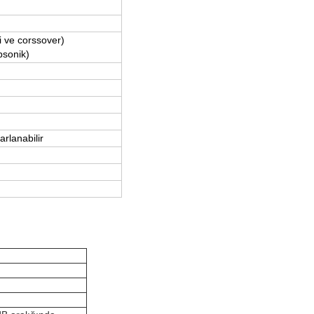
i ve corssover)
bsonik)
arlanabilir