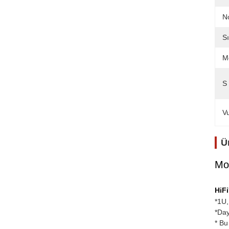
N
Sı
M
S 
V
Ü
Mon
HiFi
*1U,
*Day
* Bu