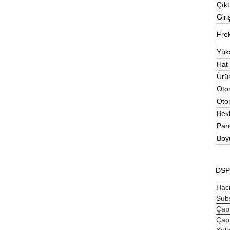
Çıkt
Giri
Frek
Yük
Hat 
Ürün
Otom
Oto
Bek
Pan
Boy
DSP 
Hac
Subs
Çap
Çap