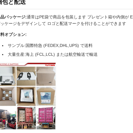
梱包と配送
品パッケージ:
通常はPE袋で商品を包装します プレゼント箱や内側が 
パッケージをデザインして ロゴと配送マークを付けることができます
料オプション:
サンプル:国際特急 (FEDEX,DHL,UPS) で送料
大量生産:海上 (FCL,LCL) または航空輸送で輸送