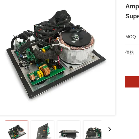
Ampl
Supe
MOQ:
価格: