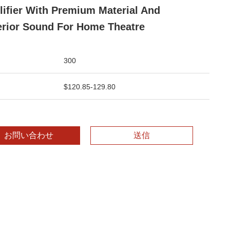
ifier With Premium Material And
rior Sound For Home Theatre
300
$120.85-129.80
お問い合わせ
送信