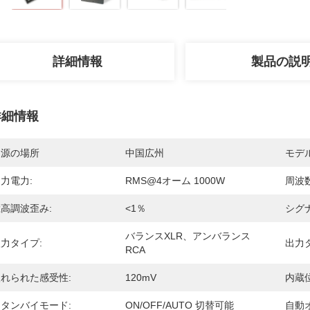
詳細情報
製品の説
詳細情報
起源の場所
中国広州
モデ
力電力:
RMS@4オーム 1000W
周波
高調波歪み:
<1％
シグ
バランスXLR、アンバランス
力タイプ:
出力
RCA
れられた感受性:
120mV
内蔵位
タンバイモード:
ON/OFF/AUTO 切替可能
自動