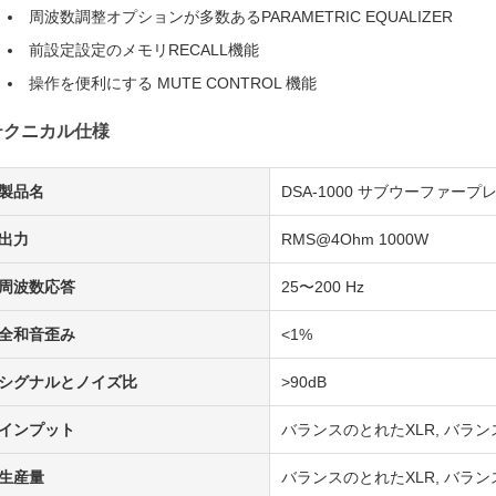
周波数調整オプションが多数あるPARAMETRIC EQUALIZER
前設定設定のメモリRECALL機能
操作を便利にする MUTE CONTROL 機能
テクニカル仕様
製品名
DSA-1000 サブウーファー
出力
RMS@4Ohm 1000W
周波数応答
25〜200 Hz
全和音歪み
<1%
シグナルとノイズ比
>90dB
インプット
バランスのとれたXLR, バラン
生産量
バランスのとれたXLR, バラン