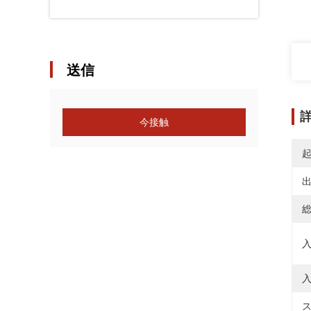
送信
今接触
出
総
入
入
ス