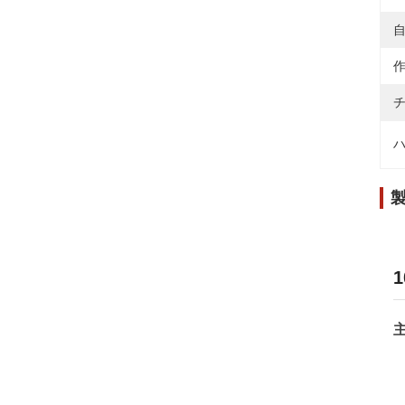
自
作
チ
ハ
主