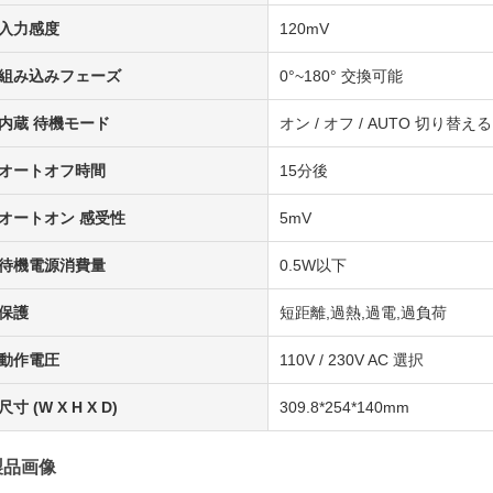
入力感度
120mV
組み込みフェーズ
0°~180° 交換可能
内蔵 待機モード
オン / オフ / AUTO 切り替える
オートオフ時間
15分後
オートオン 感受性
5mV
待機電源消費量
0.5W以下
保護
短距離,過熱,過電,過負荷
動作電圧
110V / 230V AC 選択
尺寸 (W X H X D)
309.8*254*140mm
製品画像