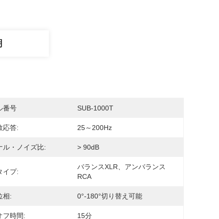
明
ル番号
SUB-1000T
数応答:
25～200Hz
ナル・ノイズ比:
> 90dB
バランスXLR、アンバランス
タイプ:
RCA
相:
0°-180°切り替え可能
オフ時間:
15分