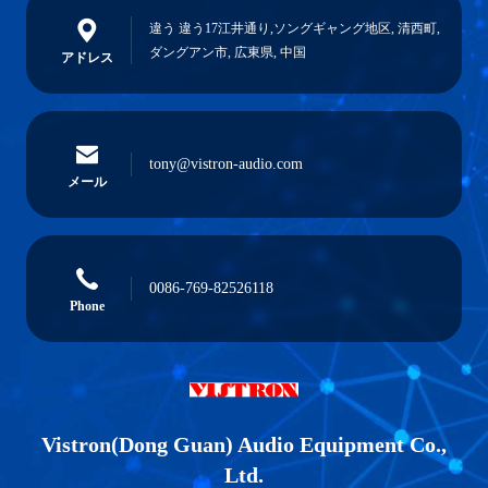
違う 違う17江井通り,ソングギャング地区, 清西町,
ダングアン市, 広東県, 中国
アドレス
tony@vistron-audio.com
メール
0086-769-82526118
Phone
Vistron(Dong Guan) Audio Equipment Co.,
Ltd.