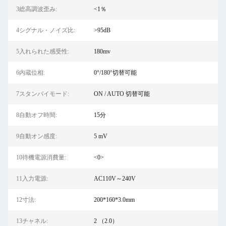
3総高調波歪み:
<1％
4シグナル・ノイズ比:
>95dB
5入れられた感受性:
180mv
6内蔵位相:
0°/180°切替可能
7スタンバイモード:
ON / AUTO 切替可能
8自動オフ時間:
15分
9自動オン感度:
5 mV
10待機電源消費量:
<0>
11入力電源:
AC110V～240V
12寸法:
200*160*3.0mm
13チャネル:
2 （2.0）