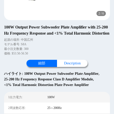
2
/
6
100W Output Power Subwoofer Plate Amplifier with 25-200
Hz Frequency Response and <1% Total Harmonic Distortion
起源の場所: 中国広州
モデル番号: S8A
最小注文数量: 300
価格: $53.50-56.50
細部
Description
ハイライト:
100W Output Power Subwoofer Plate Amplifier
,
25-200 Hz Frequency Response Class D Amplifier Module
,
<1% Total Harmonic Distortion Plate Power Amplifier
1出力電力:
100W
2周波数応答:
25～200Hz