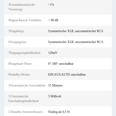
3Gesamtharmonische
<1%
Verzerrung:
4Signal-Rausch-Verhältnis:
> 90 dB
5Eingabetyp:
Symmetrischer XLR, unsymmetrischer RCA
6Ausgangstyp:
Symmetrischer XLR, unsymmetrischer RCA
7Eingangsempfindlichkeit:
120mV
8Eingebaute Phase:
0°-180° umschaltbar
9Standby-Modus:
EIN/AUS/AUTO umschaltbar
10Automatische Ausschaltzeit:
15 Minuten
11Automatische
5 Millivolt
Einschaltempfindlichkeit:
12Standby-Stromverbrauch:
Niedrig als 0,5 W