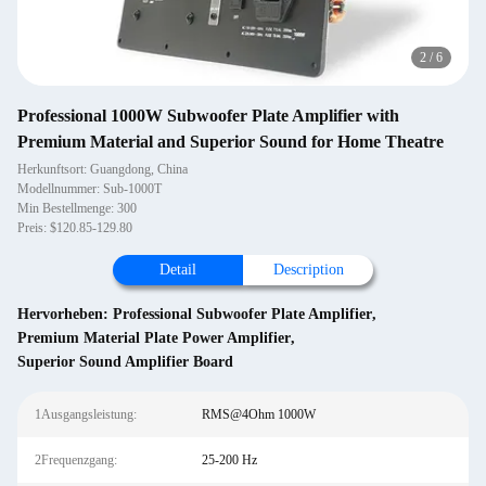
2
/
6
Professional 1000W Subwoofer Plate Amplifier with
Premium Material and Superior Sound for Home Theatre
Herkunftsort: Guangdong, China
Modellnummer: Sub-1000T
Min Bestellmenge: 300
Preis: $120.85-129.80
Detail
Description
Hervorheben:
Professional Subwoofer Plate Amplifier
,
Premium Material Plate Power Amplifier
,
Superior Sound Amplifier Board
1Ausgangsleistung:
RMS@4Ohm 1000W
2Frequenzgang:
25-200 Hz