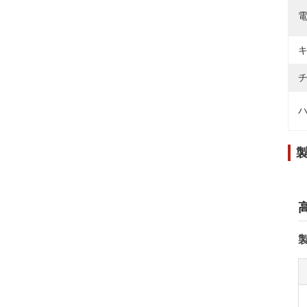
電
キ
チ
ハ