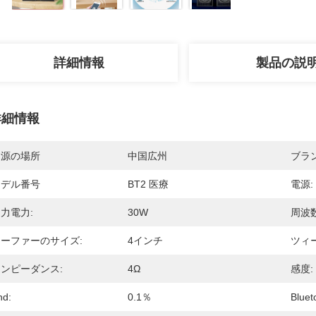
詳細情報
製品の説
詳細情報
起源の場所
中国広州
ブラ
モデル番号
BT2 医療
電源:
力電力:
30W
周波
ーファーのサイズ:
4インチ
ツィ
ンピーダンス:
4Ω
感度:
hd:
0.1％
Blue