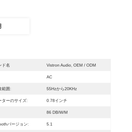
明
ンド名
Vistron Audio, OEM / ODM
AC
数範囲:
55Hzから20KHz
ーターのサイズ:
0.78インチ
86 DB/w/m
toothバージョン:
5.1