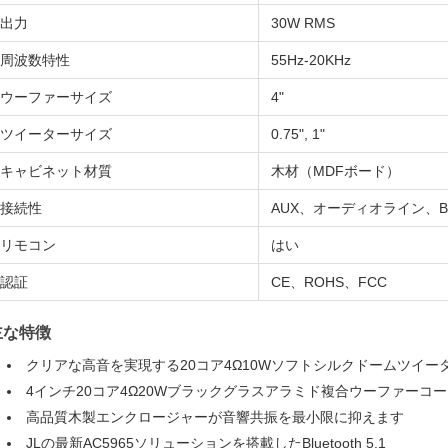
出力
30W RMS
周波数特性
55Hz-20KHz
ウーファーサイズ
4"
ツイーターサイズ
0.75", 1"
キャビネット材質
木材（MDFボード）
接続性
AUX、オーディオライン、Bluet
リモコン
はい
認証
CE、ROHS、FCC
主な特徴
クリアな高音を実現する20コア4Ω10Wソフトシルクドームツイー
4インチ20コア4Ω20Wブラックグラスアラミド複合ウーファーコ
高品質木製エンクロージャーが音響共振を最小限に抑えます
JLの最新AC5965ソリューションを搭載したBluetooth 5.1