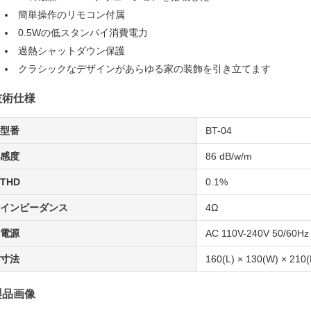
簡単操作のリモコン付属
0.5Wの低スタンバイ消費電力
過熱シャットダウン保護
クラシックなデザインがあらゆる家の装飾を引き立てます
技術仕様
型番
BT-04
感度
86 dB/w/m
THD
0.1%
インピーダンス
4Ω
電源
AC 110V-240V 50/60Hz
寸法
160(L) × 130(W) × 210
製品画像