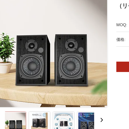
（リ
MOQ:
価格: