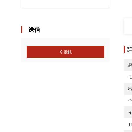
送信
今接触
出
ウ
イ
T