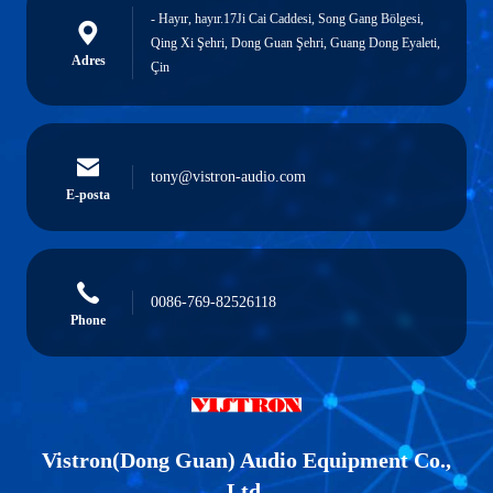
- Hayır, hayır.17Ji Cai Caddesi, Song Gang Bölgesi,
Qing Xi Şehri, Dong Guan Şehri, Guang Dong Eyaleti,
Adres
Çin
tony@vistron-audio.com
E-posta
0086-769-82526118
Phone
Vistron(Dong Guan) Audio Equipment Co.,
Ltd.