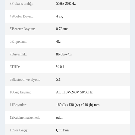
3Frekans aralığı:
55Hz-20KHz
4Woofer Boyutu:
4 inç
5Tweeter Boyutu:
0.78 inç.
6Empedans:
4Ω
7Duyarlılık:
86 db/w/m
8THD:
% 0.1
9Bluetooth versiyonu:
5.1
10Güç kaynağı:
AC 110V-240V 50/60Hz
11Boyutlar:
160 (l) x130 (w) x210 (h) mm
12Kabine malzemesi:
odun
13Ses Geçişi:
Çift Yön