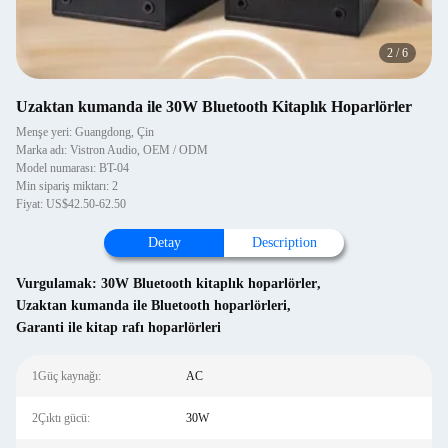
2
/
6
Uzaktan kumanda ile 30W Bluetooth Kitaplık Hoparlörler
Menşe yeri: Guangdong, Çin
Marka adı: Vistron Audio, OEM / ODM
Model numarası: BT-04
Min sipariş miktarı: 2
Fiyat: US$42.50-62.50
Detay
Description
Vurgulamak:
30W Bluetooth kitaplık hoparlörler
,
Uzaktan kumanda ile Bluetooth hoparlörleri
,
Garanti ile kitap rafı hoparlörleri
1Güç kaynağı:
AC
2Çıktı gücü:
30W