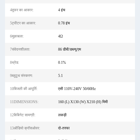
4वूफर का आकार:
4 इंच
5ट्वीटर का आकार:
0.78 इंच
6मुक़ाबला:
4Ω
7संवेदनशीलता:
86 डीबी/डब्ल्यू/एम
8थ्रेड:
0.1%
9ब्लूटूथ संस्करण:
5.1
10बिजली की आपूर्ति:
एसी 110V-240V 50/60Hz
11DIMENSIONS:
160 (L) X130 (W) X210 (H) मिमी
12कैबिनेट सामग्री:
लकड़ी
13ऑडियो क्रॉसओवर:
दो-तरफा