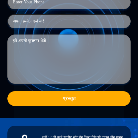
प्रस्तुत
नहीं.17,जी काई स्ट्रीट,सोंग गैंग जिला,चिंग शी टाउन,डोंग गुआन