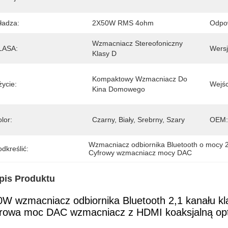
ładza:
2X50W RMS 4ohm
Odpow
Wzmacniacz Stereofoniczny 
LASA:
Wersj
Klasy D
Kompaktowy Wzmacniacz Do 
życie:
Wejśc
Kina Domowego
lor:
Czarny, Biały, Srebrny, Szary
OEM:
Wzmacniacz odbiornika Bluetooth o mocy
dkreślić:
Cyfrowy wzmacniacz mocy DAC
pis Produktu
0W wzmacniacz odbiornika Bluetooth 2,1 kanału kl
frowa moc DAC wzmacniacz z HDMI koaksjalną op