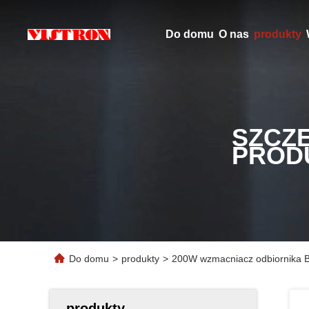
Do domu
O nas
produkty
SZCZ
PROD
Do domu
>
produkty
>
200W wzmacniacz odbiornika B
produkty