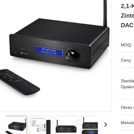
2,1-
Zin
DAC
MOQ:
Ceny:
Stand
Opako
Okres 
Metoda