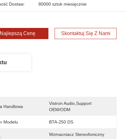
ość Dostaw:
80000 sztuk miesięcznie
Najlepszą Cenę
Skontaktuj Się Z Nami
ktu
Vistron Audio,support 
a Handlowa
OEM/ODM
r Modelu
BTA-250 DS
Wzmacniacz Stereofoniczny 
: