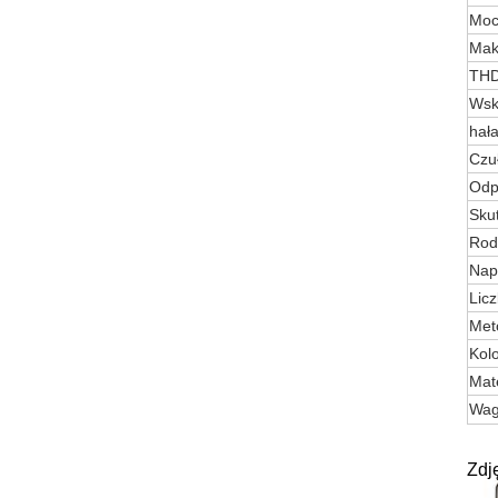
Moc
Mak
TH
Wsk
hał
Czu
Odp
Sku
Rod
Nap
Lic
Met
Kol
Mat
Wag
Zdj