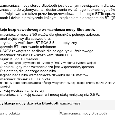
wzmacniacz mocy stereo Bluetooth jest idealnym rozwiązaniem dla wszy
znaczone do wykonywania i dostarczania wyraźnego i dokładnego dźwi
e dźwiękowe, ale także przez bezprzewodową technologię BT,To sprawi
tooth i działa z praktycznie każdym urządzeniem z dostępem do BT ((iPh
kcje bezprzewodowego wzmacniacza mocy Bluetooth:
macniacz o mocy 2*50 watów dla głośników pełnego zakresu.
kanał wyjściowy dla subwooferu.
tery kanały wejściowe:BT,RCA,3.5mm, optyczny
łączenie BT i sterowanie telefonem
0-240V zewnętrzne zasilanie dla całego rynku światowego
macniacz dźwięku z wskaźnikami stanu LED.
dajnik BT do 10 metrów.
w-1-wysoce wydajny wzmacniacz mocy DAC z wieloma trybami wejścia.
ak hałasu, gdy moc wzmacniacza jest włączona/wyłączona
P z anteną dla lepszego nadajnika
ległość nadajnika wzmacniacza dźwięku do 10 metrów.
macniacz dźwięku HIFI z pilota
macniacz Bluetooth dostarcza dźwięk w synchronizacji, dzięki czemu możesz cies
adności
funkcją wyciszenia i przerwy
macniacz z funkcją czuwania i mocą stałą mniejszą niż 0,5 W.
cyfikacja mocy dźwięku Bluetooth
wzmacniacz
wa produktu
Wzmacniacz mocy Bluetooth