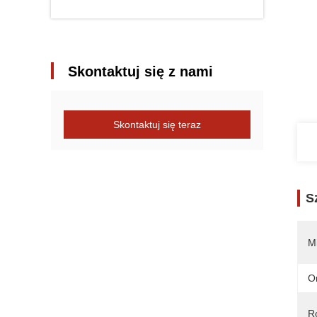
Skontaktuj się z nami
Skontaktuj się teraz
S
M
O
R