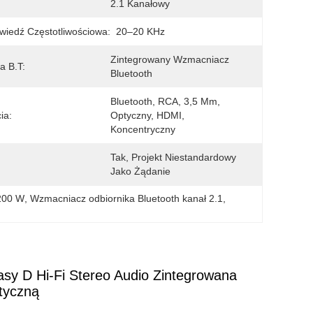
2.1 Kanałowy
iedź Częstotliwościowa:
20–20 KHz
Zintegrowany Wzmacniacz 
a B.T:
Bluetooth
Bluetooth, RCA, 3,5 Mm, 
ia:
Optyczny, HDMI, 
Koncentryczny
Tak, Projekt Niestandardowy 
Jako Żądanie
 200 W
, 
Wzmacniacz odbiornika Bluetooth kanał 2.1
, 
asy D Hi-Fi Stereo Audio Zintegrowana
tyczną