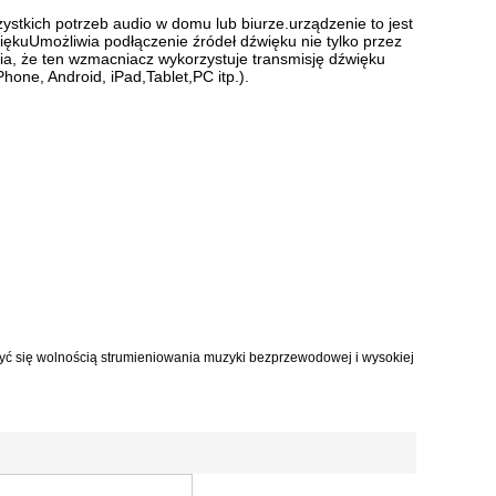
stkich potrzeb audio w domu lub biurze.urządzenie to jest
ękuUmożliwia podłączenie źródeł dźwięku nie tylko przez
a, że ten wzmacniacz wykorzystuje transmisję dźwięku
one, Android, iPad,Tablet,PC itp.).
zyć się wolnością strumieniowania muzyki bezprzewodowej i wysokiej