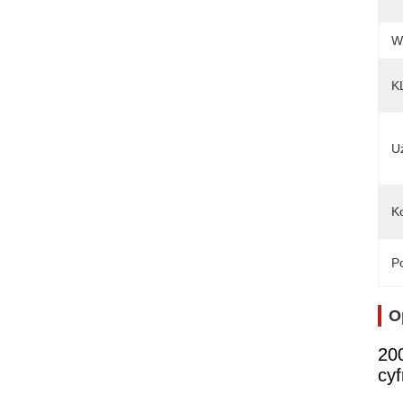
W
K
U
Ko
Po
O
20
cy