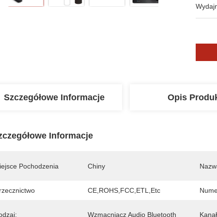
Wydajn
Szczegółowe Informacje
Opis Produ
zczegółowe Informacje
iejsce Pochodzenia
Chiny
Nazw
rzecznictwo
CE,ROHS,FCC,ETL,etc
Nume
odzaj:
Wzmacniacz Audio Bluetooth
Kanał