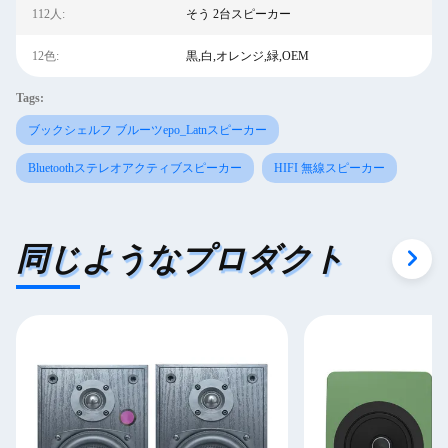
112人:
そう 2台スピーカー
12色:
黒,白,オレンジ,緑,OEM
Tags:
ブックシェルフ ブルーツepo_Latnスピーカー
Bluetoothステレオアクティブスピーカー
HIFI 無線スピーカー
同じようなプロダクト