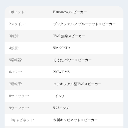
1ポイント:
Bluetoothのスピーカー
2スタイル:
ブックシェルフ ブルーテッドスピーカー
3特別:
TWS 無線スピーカー
4頻度:
50〜20KHz
5増幅器:
そうだ,パワースピーカー
6パワー:
200W RMS
7運転手:
コアキシアル型TWSスピーカー
8ツイッター:
1インチ
9ウーファー:
5.25インチ
10キャビネット:
木製キャビネットスピーカー