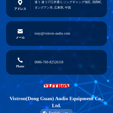
違う 違う17江井通り,ソングギャング地区, 清西町,
ダングアン市, 広東県, 中国
アドレス
tony@vistron-audio.com
メール
0086-769-82526118
Phone
Vistron(Dong Guan) Audio Equipment Co.,
Ltd.