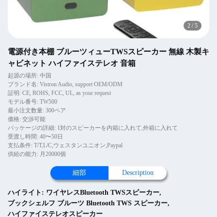
2
/
5
電源付き本棚 ブルーツィューTWSスピーカー 無線 木製キ
ャビネット ハイファイステレオ 音箱
起源の場所: 中国
ブランド名: Vistron Audio, support OEM/ODM
証明: CE, ROHS, FCC, UL, as your request
モデル番号: TW500
最小注文数量: 300ペア
価格: 交渉可能
パッケージの詳細: 1対のスピーカーを内箱に入れて,外箱に入れて
受渡し時間: 40〜50日
支払条件: T/T,L/C,ウェスタンユニオン,Paypal
供給の能力: 月20000個
細部
Description
ハイライト:
ワイヤレスBluetooth TWSスピーカー
,
ブックシェルフ ブルーツ Bluetooth TWS スピーカー
,
ハイファイステレオスピーカー