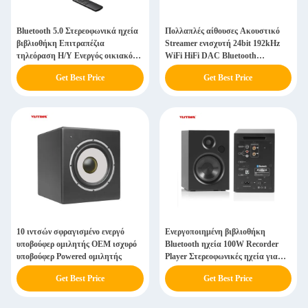
Bluetooth 5.0 Στερεοφωνικά ηχεία
Πολλαπλές αίθουσες Ακουστικό
βιβλιοθήκη Επιτραπέζια
Streamer ενισχυτή 24bit 192kHz
τηλεόραση Η/Υ Ενεργός οικιακός
WiFi HiFi DAC Bluetooth
ήχος ηχεία
Ακουστικό στερεοφωνικό δέκτη
Get Best Price
Get Best Price
10 ιντσών σφραγισμένο ενεργό
Ενεργοποιημένη βιβλιοθήκη
υποβούφερ ομιλητής OEM ισχυρό
Bluetooth ηχεία 100W Recorder
υποβούφερ Powered ομιλητής
Player Στερεοφωνικές ηχεία για
γυριστήρα PC TV
Get Best Price
Get Best Price