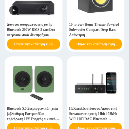
Δυνατός ασύρματος ενισχυτής
10 ιντσών Home Theater Powered
Bluetooth 200W RMS 2 κανάλια
Subwoofer Compact Deep Bass
στερεοφωνικός δέκτης ήχου
Απάντηση
Πάρτε την καλύτερη τιμή
Πάρτε την καλύτερη τιμή
Bluetooth 5.0 Στερεοφωνικά ηχεία
Πολλαπλές αίθουσες Ακουστικό
βιβλιοθήκη Επιτραπέζια
Streamer ενισχυτή 24bit 192kHz
τηλεόραση Η/Υ Ενεργός οικιακός
WiFi HiFi DAC Bluetooth
ήχος ηχεία
Ακουστικό στερεοφωνικό δέκτη
Πάρτε την καλύτερη τιμή
Πάρτε την καλύτερη τιμή