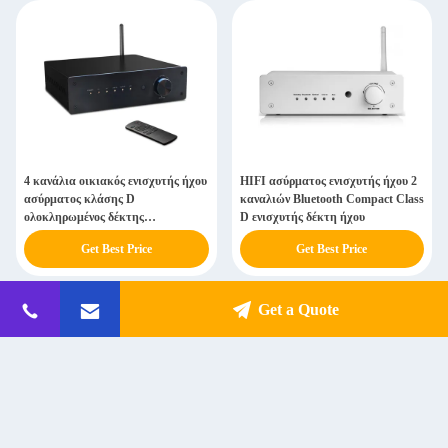
4 κανάλια οικιακός ενισχυτής ήχου
HIFI ασύρματος ενισχυτής ήχου 2
ασύρματος κλάσης D
καναλιών Bluetooth Compact Class
ολοκληρωμένος δέκτης
D ενισχυτής δέκτη ήχου
στερεοαναβαθμιστή
Get Best Price
Get Best Price
Get a Quote