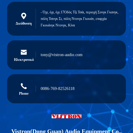
- Όχι, όχι, όχι.17Οδός Τζι Τσάι, περιοχή Σονγκ Γκανγκ,
πόλη Τσινγκ Σι, πόλη Ντονγκ Γκουάν, επαρχία
Διεύθυνση
Γκουάνγκ Ντονγκ, Κίνα
tony@vistron-audio.com
Ηλεκτρονικό
0086-769-82526118
Phone
Vistron(Dong Guan) Audio Equipment Co.,