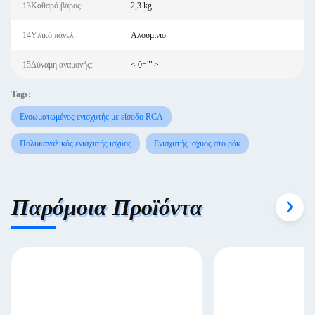
13Καθαρό βάρος:
2,3 kg
14Υλικό πάνελ:
Αλουμίνιο
15Δύναμη αναμονής:
< 0="">
Tags:
Ενσωματωμένος ενισχυτής με είσοδο RCA
Πολυκαναλικός ενισχυτής ισχύος
Ενισχυτής ισχύος στο ράκ
Παρόμοια Προϊόντα