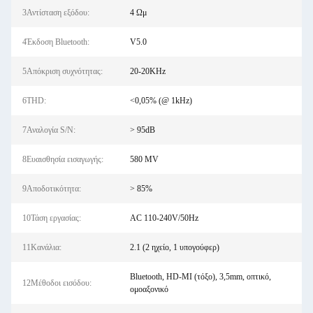
3Αντίσταση εξόδου:
4 Ωμ
4Έκδοση Bluetooth:
V5.0
5Απόκριση συχνότητας:
20-20KHz
6THD:
<0,05% (@ 1kHz)
7Αναλογία S/N:
> 95dB
8Ευαισθησία εισαγωγής:
580 MV
9Αποδοτικότητα:
> 85%
10Τάση εργασίας:
AC 110-240V/50Hz
11Κανάλια:
2.1 (2 ηχείο, 1 υπογούφερ)
Bluetooth, HD-MI (τόξο), 3,5mm, οπτικό,
12Μέθοδοι εισόδου:
ομοαξονικό