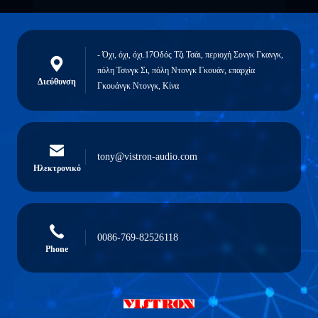
- Όχι, όχι, όχι.17Οδός Τζι Τσάι, περιοχή Σονγκ Γκανγκ,
πόλη Τσινγκ Σι, πόλη Ντονγκ Γκουάν, επαρχία
Διεύθυνση
Γκουάνγκ Ντονγκ, Κίνα
tony@vistron-audio.com
Ηλεκτρονικό
0086-769-82526118
Phone