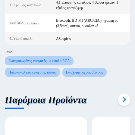
4.1 Ενισχυτής καναλιού, 4 έξοδοι ηχείων, 1
13Αριθμός καναλιών:
έξοδος υπογούφερ
Bluetooth, HD-MI (ARC/CEC), γραμμή σε
14Μέθοδοι εισόδου:
(3.5mm), οπτικό, ομοαξονικό
15Υλικό πάνελ:
Αλουμίνιο
Tags:
Ενσωματωμένος ενισχυτής με είσοδο RCA
Πολυκαναλικός ενισχυτής ισχύος
Ενισχυτής ισχύος στο ράκ
Παρόμοια Προϊόντα