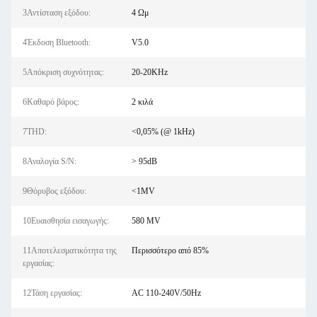
3Αντίσταση εξόδου:
4 Ωμ
4Έκδοση Bluetooth:
V5.0
5Απόκριση συχνότητας:
20-20KHz
6Καθαρό βάρος:
2 κιλά
7THD:
<0,05% (@ 1kHz)
8Αναλογία S/N:
> 95dB
9Θόρυβος εξόδου:
<1MV
10Ευαισθησία εισαγωγής:
580 MV
11Αποτελεσματικότητα της
Περισσότερο από 85%
εργασίας:
12Τάση εργασίας:
AC 110-240V/50Hz