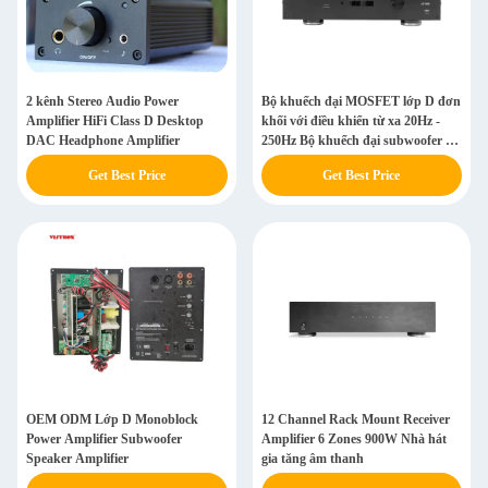
2 kênh Stereo Audio Power
Bộ khuếch đại MOSFET lớp D đơn
Amplifier HiFi Class D Desktop
khối với điều khiển từ xa 20Hz -
DAC Headphone Amplifier
250Hz Bộ khuếch đại subwoofer gia
đình
Get Best Price
Get Best Price
OEM ODM Lớp D Monoblock
12 Channel Rack Mount Receiver
Power Amplifier Subwoofer
Amplifier 6 Zones 900W Nhà hát
Speaker Amplifier
gia tăng âm thanh