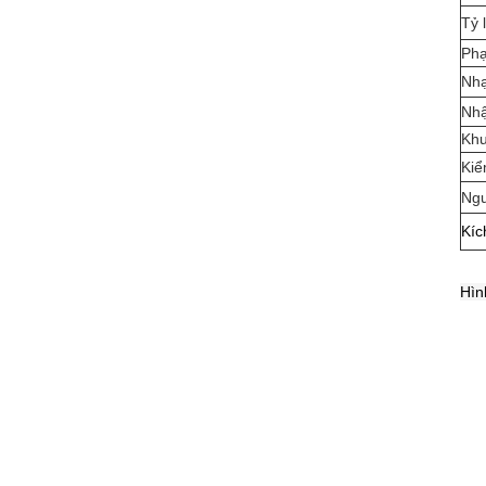
Tỷ 
Phạ
Nh
Nh
Kh
Kiể
Ngu
Kíc
Hìn