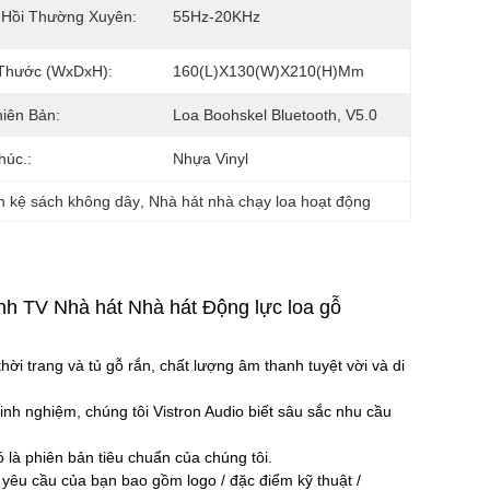
 Hồi Thường Xuyên:
55Hz-20KHz
 Thước (WxDxH):
160(L)X130(W)X210(H)mm
iên Bản:
Loa Boohskel Bluetooth, V5.0
húc.:
Nhựa Vinyl
h kệ sách không dây
, 
Nhà hát nhà chạy loa hoạt động
ính TV Nhà hát Nhà hát Động lực loa gỗ
hời trang và tủ gỗ rắn, chất lượng âm thanh tuyệt vời và di
h nghiệm, chúng tôi Vistron Audio biết sâu sắc nhu cầu
 là phiên bản tiêu chuẩn của chúng tôi.
hư yêu cầu của bạn bao gồm logo / đặc điểm kỹ thuật /