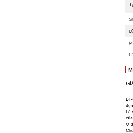
T
S
Đ
M
L
M
Gi
BT-
độn
Là 
của
Ở đ
Chú