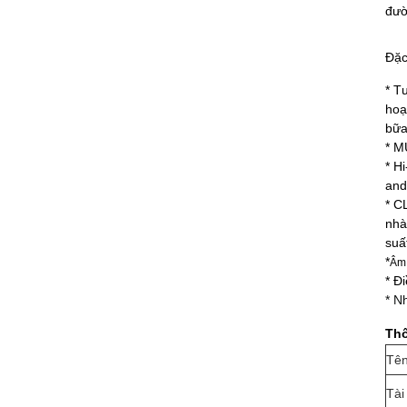
đườ
Đặc
* T
hoạ
bữa
* M
* H
and
* C
nhà
suấ
*
Âm 
* Đ
* N
Thô
Tên
Tài