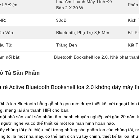
Loa Âm Thanh Máy Tính Để 
ỷ Lệ Điện:
Phản
Bàn 2 X 30 W
NR:
90dB
Kích
ầu Vào:
Bluetooth, Phụ Trợ 3,5 Mm
BT Ph
àu Tủ:
Trắng Đen
Kết T
àm nổi bật:
Bluetooth Bookshelf loa 2.0
, 
Nhà phát than
ô Tả Sản Phẩm
á rẻ Active Bluetooth Bookshelf loa 2.0 không dây máy t
04 là loa Bluetooth bằng gỗ nhỏ gọn mới được thiết kế, với ngoại hình t
g, mang lại âm thanh HIFI cho bạn.
một nhà sản xuất sản phẩm âm thanh chuyên nghiệp với gần 20 năm kin
 người nghe và có thể thiết kế một loa màn hình hoàn hảo.
ây chúng tôi giới thiệu một trong những sản phẩm loa của chúng tôi, nó
ng tôi là một nhà máy, có thể làm dịch vụ tùy chỉnh, thiết kế lại loa n