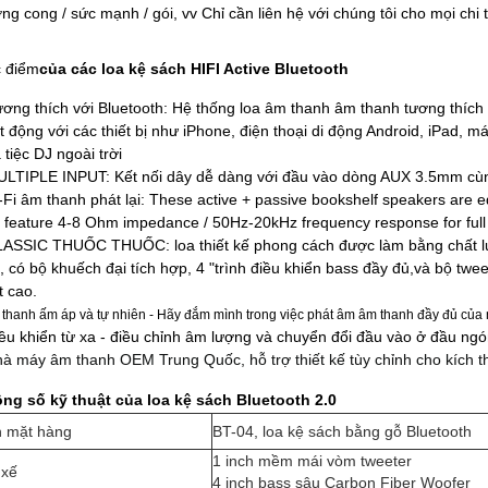
ng cong / sức mạnh / gói, vv Chỉ cần liên hệ với chúng tôi cho mọi chi t
 điểm
của các loa kệ sách HIFI Active Bluetooth
ương thích với Bluetooth: Hệ thống loa âm thanh âm thanh tương thích
t động với các thiết bị như iPhone, điện thoại di động Android, iPad,
 tiệc DJ ngoài trời
ULTIPLE INPUT: Kết nối dây dễ dàng với đầu vào dòng AUX 3.5mm cùn
i-Fi âm thanh phát lại: These active + passive bookshelf speakers are 
 feature 4-8 Ohm impedance / 50Hz-20kHz frequency response for full
LASSIC THUỐC THUỐC: loa thiết kế phong cách được làm bằng chất lượ
, có bộ khuếch đại tích hợp, 4 "trình điều khiển bass đầy đủ,và bộ twe
t cao.
thanh ấm áp và tự nhiên - Hãy đắm mình trong việc phát âm âm thanh đầy đủ của 
iều khiển từ xa - điều chỉnh âm lượng và chuyển đổi đầu vào ở đầu ngó
hà máy âm thanh OEM Trung Quốc, hỗ trợ thiết kế tùy chỉnh cho kích t
ng số kỹ thuật của loa kệ sách Bluetooth 2.0
 mặt hàng
BT-04, loa kệ sách bằng gỗ Bluetooth
1 inch mềm mái vòm tweeter
 xế
4 inch bass sâu Carbon Fiber Woofer