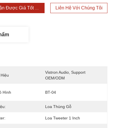
ận Được Giá Tốt Nhất
Liên Hệ Với Chúng Tôi
Phẩm
Vistron Audio, Support 
 Hiệu
OEM/ODM
ô Hình
BT-04
iệu:
Loa Thùng Gỗ
er:
Loa Tweeter 1 Inch