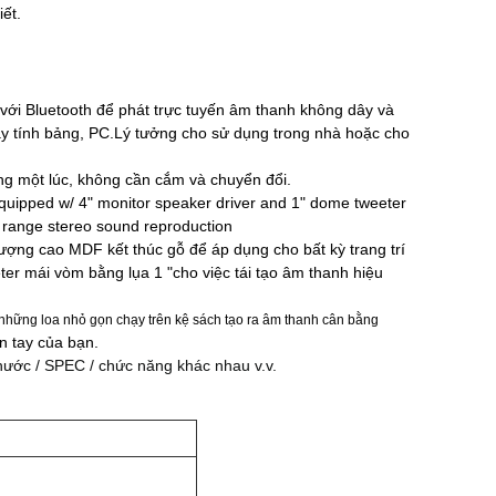
iết.
 với Bluetooth để phát trực tuyến âm thanh không dây và
 máy tính bảng, PC.Lý tưởng cho sử dụng trong nhà hoặc cho
g một lúc, không cần cắm và chuyển đổi.
equipped w/ 4" monitor speaker driver and 1" dome tweeter
 range stereo sound reproduction
ng cao MDF kết thúc gỗ để áp dụng cho bất kỳ trang trí
eter mái vòm bằng lụa 1 "cho việc tái tạo âm thanh hiệu
những loa nhỏ gọn chạy trên kệ sách tạo ra âm thanh cân bằng
n tay của bạn.
hước / SPEC / chức năng khác nhau v.v.