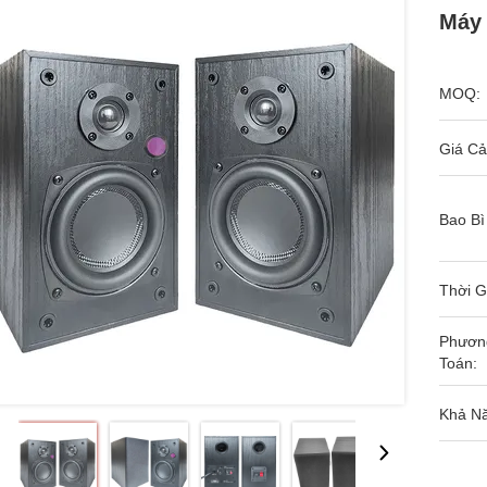
Máy 
MOQ:
Giá Cả
Bao Bì
Thời G
Phươn
Toán:
Khả N