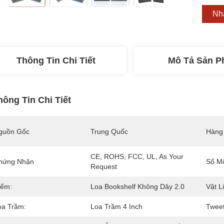
Nh
Thông Tin Chi Tiết
Mô Tả Sản 
hông Tin Chi Tiết
guồn Gốc
Trung Quốc
Hàng
CE, ROHS, FCC, UL, As Your 
hứng Nhận
Số M
Request
iểm:
Loa Bookshelf Không Dây 2.0
Vật L
oa Trầm:
Loa Trầm 4 Inch
Tweet