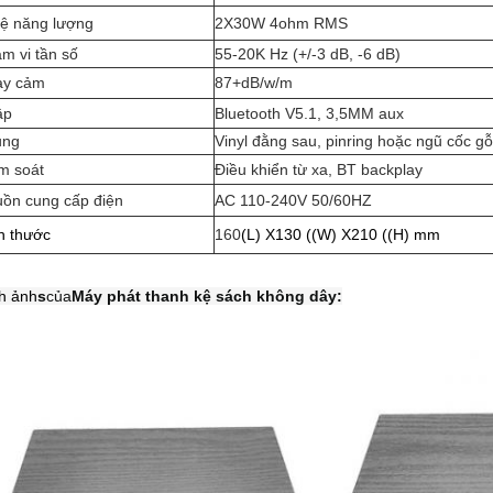
lệ năng lượng
2X30W 4ohm RMS
m vi tần số
55-20K Hz (+/-3 dB, -6 dB)
ạy cảm
87+dB/w/m
ập
Bluetooth V5.1, 3,5MM aux
ung
Vinyl đằng sau, pinring hoặc ngũ cốc gỗ
m soát
Điều khiển từ xa, BT backplay
ồn cung cấp điện
AC 110-240V 50/60HZ
h thước
160
(L) X130 ((W) X210 ((H) mm
h ảnh
s
của
Máy phát thanh kệ sách không dây: