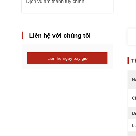
Dịch vụ âm thanh tùy chỉnh
Liên hệ với chúng tôi
Liên hệ ngay bây giờ
T
N
C
Đ
L