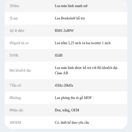
1Điểm:
Loa màn hình mạnh mẽ
2Loại:
Loa Bookshelf hỗ trợ
3tỷ lệ điện:
RMS 2x80W
4Người lái xe:
Loa trầm 5,25 inch và loa tweeter 1 inch
5SNR:
92dB
Loa màn hình được hỗ trợ với Bộ khuếch đại
6bộ khuếch đại:
Claas AB
7Tần số:
45Hz-20kHz
8Buồng:
Loa phòng thu tủ gỗ MDF
9Màu sắc:
Đen, trắng, OEM
10OEM:
Có, thiết kế theo yêu cầu