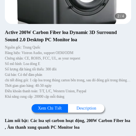
2
/
4
Active 200W Carbon Fiber loa Dynamic 3D Surround
Sound 2.0 Desktop PC Monitor loa
Nguồn gốc: Trung Quốc
Hàng hiệu: Vistron Audio, support OEM/ODM
Chứng nhận: CE, ROHS, FCC, UL, as your request
Số mô hình: Loa dòng E
Số lượng đặt hàng tối thiểu: 300 đôi
Giá bán: Có thể đàm phán
chi tiết đóng gói: 1 cặp loa trong thùng carton bên trong, sau đó đóng gói trong thùng carton.
Thời gian giao hàng: 40-50 ngày
Điều khoản thanh toán: T/T, L/C, Western Union, Paypal
Khả năng cung cấp: 20000 cặp mỗi tháng
Xem Chi Tiết
Description
Làm nổi bật:
Các loa sợi carbon hoạt động
,
200W Carbon Fiber loa
,
Âm thanh xung quanh PC Monitor loa