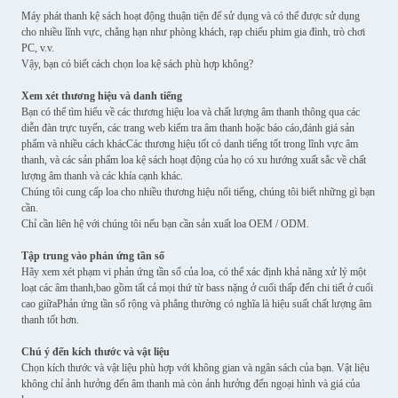
Máy phát thanh kệ sách hoạt động thuận tiện để sử dụng và có thể được sử dụng
cho nhiều lĩnh vực, chẳng hạn như phòng khách, rạp chiếu phim gia đình, trò chơi
PC, v.v.
Vậy, bạn có biết cách chọn loa kệ sách phù hợp không?
Xem xét thương hiệu và danh tiếng
Bạn có thể tìm hiểu về các thương hiệu loa và chất lượng âm thanh thông qua các
diễn đàn trực tuyến, các trang web kiểm tra âm thanh hoặc báo cáo,đánh giá sản
phẩm và nhiều cách khácCác thương hiệu tốt có danh tiếng tốt trong lĩnh vực âm
thanh, và các sản phẩm loa kệ sách hoạt động của họ có xu hướng xuất sắc về chất
lượng âm thanh và các khía cạnh khác.
Chúng tôi cung cấp loa cho nhiều thương hiệu nổi tiếng, chúng tôi biết những gì bạn
cần.
Chỉ cần liên hệ với chúng tôi nếu bạn cần sản xuất loa OEM / ODM.
Tập trung vào phản ứng tần số
Hãy xem xét phạm vi phản ứng tần số của loa, có thể xác định khả năng xử lý một
loạt các âm thanh,bao gồm tất cả mọi thứ từ bass nặng ở cuối thấp đến chi tiết ở cuối
cao giữaPhản ứng tần số rộng và phẳng thường có nghĩa là hiệu suất chất lượng âm
thanh tốt hơn.
Chú ý đến kích thước và vật liệu
Chọn kích thước và vật liệu phù hợp với không gian và ngân sách của bạn. Vật liệu
không chỉ ảnh hưởng đến âm thanh mà còn ảnh hưởng đến ngoại hình và giá của