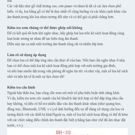
loa.
Các vật liệu như gỗ chất lượng cao, sơn piano và nhựa là tất cả các lựa chọn phổ
biến. ví dụ, loa bằng gỗ có thể là duy nhất về cộng hưởng và các khía cạnh khác của
âm thanh,trong khi loa nhựa tương đối nhẹ và có thể giá cả phải chăng hơn.
Kiểm tra xem chúng có thể được ghép nối không
Để có kết quả tốt hơn khi nghe nhạc, hãy ghép hai loa trên kệ sách hoạt động cùng
loại hoặc tương tự nhau để tạo hiệu ứng âm thanh.
Điều này tạo ra một môi trường âm thanh rộng rãi và nhiều lớp hơn.
Làm rõ sử dụng áp dụng
Để chọn loa có thể đáp ứng nhu cầu thực tế của bạn. Nếu bạn cần nghe nhạc ở nhà,
bạn có thể chọn một loa kệ sách hoạt động phù hợp với môi trường gia đình;
và nếu bạn muốn đặt trong văn phòng để nghe tin tức và như vậy, một số loa kệ sách
nhỏ và tiện lợi sẽ là một sự lựa chọn tốt!
Kiểm tra cấu hình
Ngoài bản thân loa, bạn cũng cần xem xét một số phụ kiện hoặc tính năng khác.
Ví dụ, kiểm tra xem sức mạnh của bộ khuếch đại tích hợp có thể đáp ứng nhu cầu
hay không, và liệu có hỗ trợ nhiều đầu vào âm thanh khác nhau (như quang học,
đồng trục, Bluetooth, USB, v.v.),sẽ ảnh hưởng đến sự dễ dàng sử dụng của loa và
tương thích với các thiết bị khácNgoài ra, một số loa kệ sách hoạt động có thể đi kèm
với các chức năng điều chỉnh âm thanh đặc biệt (chẳng hạn như chế độ âm nhạc đặt
trước, v.v.).