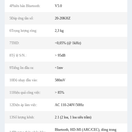
4Phiên bản Bluetooth:
V5.0
5Đáp ứng tần số:
20-20KHZ
6Trọng lượng ròng:
2,3 kg
7THD:
<0,05% (@ 1kHz)
8Tỷ lệ S/N.:
> 95dB
9Tiếng ồn đầu ra:
<1mv
10Độ nhạy đầu vào:
580mV
11Hiệu quả công việc:
> 85%
12Điện áp làm việc:
AC 110-240V/50Hz
13Số lượng kênh:
2.1 (2 loa, 1 loa siêu trầm)
Bluetooth, HD-MI (ARC/CEC), dòng trong