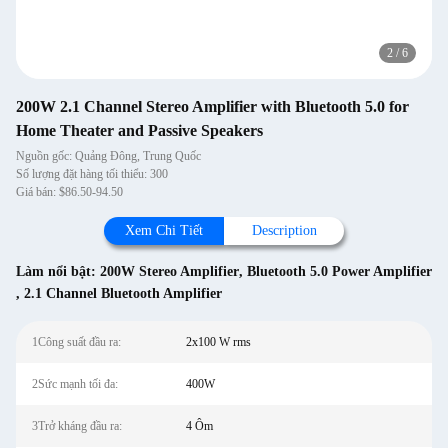
2
/
6
200W 2.1 Channel Stereo Amplifier with Bluetooth 5.0 for
Home Theater and Passive Speakers
Nguồn gốc: Quảng Đông, Trung Quốc
Số lượng đặt hàng tối thiểu: 300
Giá bán: $86.50-94.50
Xem Chi Tiết
Description
Làm nổi bật:
200W Stereo Amplifier
,
Bluetooth 5.0 Power Amplifier
,
2.1 Channel Bluetooth Amplifier
1Công suất đầu ra:
2x100 W rms
2Sức mạnh tối đa:
400W
3Trở kháng đầu ra:
4 Ôm