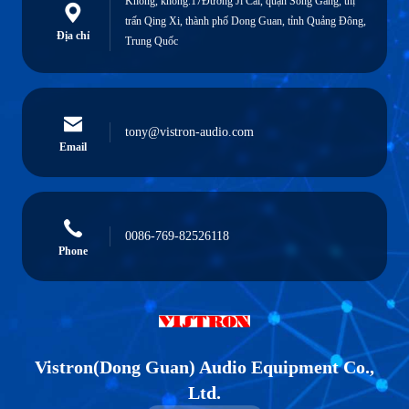
Không, không.17Đường Ji Cai, quận Song Gang, thị
trấn Qing Xi, thành phố Dong Guan, tỉnh Quảng Đông,
Địa chỉ
Trung Quốc
tony@vistron-audio.com
Email
0086-769-82526118
Phone
Vistron(Dong Guan) Audio Equipment Co.,
Ltd.