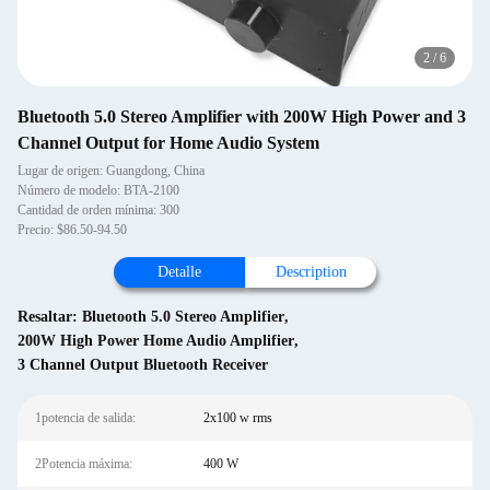
2
/
6
Bluetooth 5.0 Stereo Amplifier with 200W High Power and 3
Channel Output for Home Audio System
Lugar de origen: Guangdong, China
Número de modelo: BTA-2100
Cantidad de orden mínima: 300
Precio: $86.50-94.50
Detalle
Description
Resaltar:
Bluetooth 5.0 Stereo Amplifier
,
200W High Power Home Audio Amplifier
,
3 Channel Output Bluetooth Receiver
1potencia de salida:
2x100 w rms
2Potencia máxima:
400 W