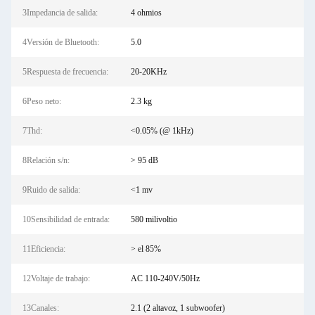
3Impedancia de salida:
4 ohmios
4Versión de Bluetooth:
5.0
5Respuesta de frecuencia:
20-20KHz
6Peso neto:
2.3 kg
7Thd:
<0.05% (@ 1kHz)
8Relación s/n:
> 95 dB
9Ruido de salida:
<1 mv
10Sensibilidad de entrada:
580 milivoltio
11Eficiencia:
> el 85%
12Voltaje de trabajo:
AC 110-240V/50Hz
13Canales:
2.1 (2 altavoz, 1 subwoofer)