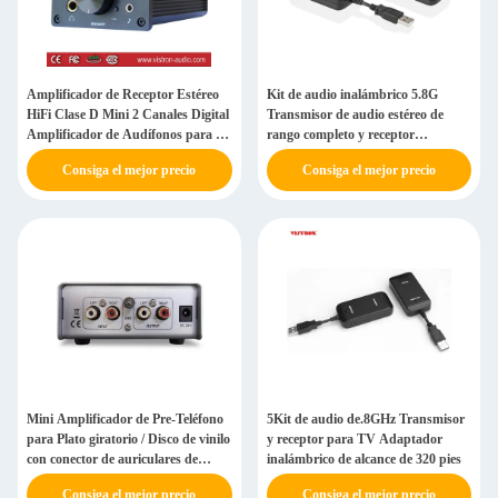
Amplificador de Receptor Estéreo
Kit de audio inalámbrico 5.8G
HiFi Clase D Mini 2 Canales Digital
Transmisor de audio estéreo de
Amplificador de Audífonos para el
rango completo y receptor
Hogar
Adaptador de audio de transmisión
Consiga el mejor precio
Consiga el mejor precio
de doble fuente
Mini Amplificador de Pre-Teléfono
5Kit de audio de.8GHz Transmisor
para Plato giratorio / Disco de vinilo
y receptor para TV Adaptador
con conector de auriculares de
inalámbrico de alcance de 320 pies
entrada / salida RCA
Consiga el mejor precio
Consiga el mejor precio