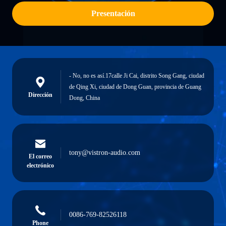
Presentación
- No, no es así.17calle Ji Cai, distrito Song Gang, ciudad
de Qing Xi, ciudad de Dong Guan, provincia de Guang
Dirección
Dong, China
tony@vistron-audio.com
El correo
electrónico
0086-769-82526118
Phone