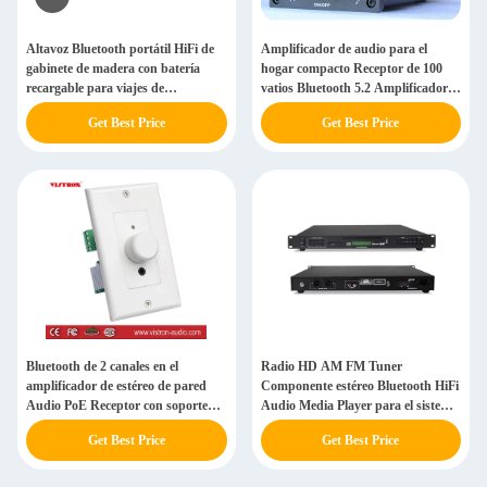
Altavoz Bluetooth portátil HiFi de
Amplificador de audio para el
gabinete de madera con batería
hogar compacto Receptor de 100
recargable para viajes de
vatios Bluetooth 5.2 Amplificador
campamento
HiFi con salida de auriculares
Get Best Price
Get Best Price
Bluetooth de 2 canales en el
Radio HD AM FM Tuner
amplificador de estéreo de pared
Componente estéreo Bluetooth HiFi
Audio PoE Receptor con soporte
Audio Media Player para el sistema
Cat 5/6
de cine en casa
Get Best Price
Get Best Price