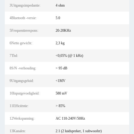
3Uitgangsimpedantie:
4 ohm
4Bluetooth -versie:
5.0
5Frequentierespons:
20-20KHz
6Netto gewicht:
2,3 kg
7Thd:
<0,05% (@ 1 kHz)
8S/N -verhouding:
> 95 dB
9Uitgangsgeluid:
<1MV
10Inputgevoeligheid:
580 mV
11Efficiëntie:
> 85%
12Werkspanning:
AC 110-240V/50Hz
13Kanalen:
2.1 (2 luidspreker, 1 subwoofer)