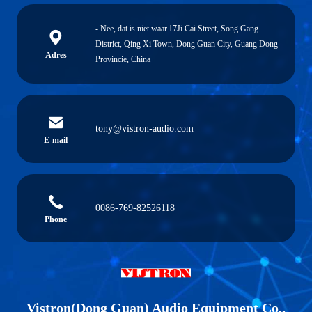
- Nee, dat is niet waar.17Ji Cai Street, Song Gang
District, Qing Xi Town, Dong Guan City, Guang Dong
Adres
Provincie, China
tony@vistron-audio.com
E-mail
0086-769-82526118
Phone
Vistron(Dong Guan) Audio Equipment Co.,