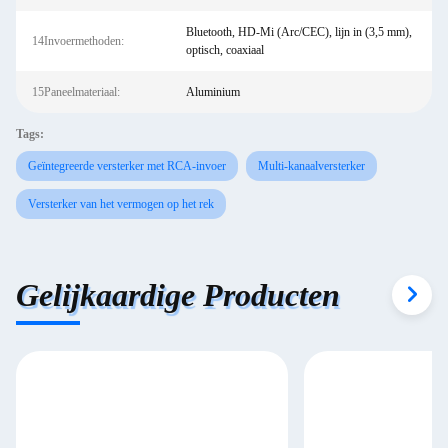
Bluetooth, HD-Mi (Arc/CEC), lijn in (3,5 mm),
14Invoermethoden:
optisch, coaxiaal
15Paneelmateriaal:
Aluminium
Tags:
Geïntegreerde versterker met RCA-invoer
Multi-kanaalversterker
Versterker van het vermogen op het rek
Gelijkaardige Producten