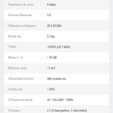
3Impédance de sortie:
4 ohms
4Version Bluetooth:
5.0
5Réponse en fréquence:
20 à 20 kHz
6Poids net:
2,3 kg
7THD:
<0,05% (@ 1 kHz)
8Ratio S / N:
> 95 dB
9Bruit de sortie:
<1 mV
10Sensibilité d'entrée:
580 système mv
11Efficacité:
> 85%
12Tension de travail:
AC 110-240V / 50Hz
13Canaux:
2.1 (2 haut-parleur, 1 subwoofer)