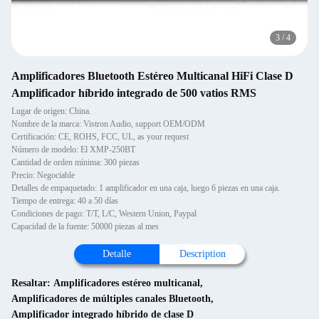
3
/
4
Amplificadores Bluetooth Estéreo Multicanal HiFi Clase D
Amplificador híbrido integrado de 500 vatios RMS
Lugar de origen: China.
Nombre de la marca: Vistron Audio, support OEM/ODM
Certificación: CE, ROHS, FCC, UL, as your request
Número de modelo: El XMP-250BT
Cantidad de orden mínima: 300 piezas
Precio: Negociable
Detalles de empaquetado: 1 amplificador en una caja, luego 6 piezas en una caja.
Tiempo de entrega: 40 a 50 días
Condiciones de pago: T/T, L/C, Western Union, Paypal
Capacidad de la fuente: 50000 piezas al mes
Detalle
Description
Resaltar:
Amplificadores estéreo multicanal
,
Amplificadores de múltiples canales Bluetooth
,
Amplificador integrado híbrido de clase D