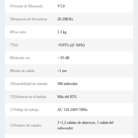
4Versión de Bluetooth:
V5.0
5Respuesta de frecuencia:
20-20KHz
6Peso neto:
1.3 kg
7Thd:
<0.05% (@ 1kHz)
8Relación s/n:
> 95 dB
9Ruido de salida:
<1 mv
10Sensibilidad de entrada:
580 milivoltio
11Eficiencia en el trabajo:
Más del 85%
12Voltaje de trabajo:
AC 110-240V/50Hz
2+1,2 salidas de altavoces, 1 salida del
13Número de canales:
subwoofer