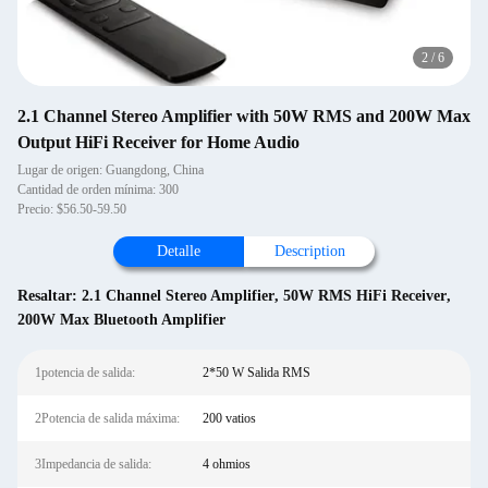
2
/
6
2.1 Channel Stereo Amplifier with 50W RMS and 200W Max
Output HiFi Receiver for Home Audio
Lugar de origen: Guangdong, China
Cantidad de orden mínima: 300
Precio: $56.50-59.50
Detalle
Description
Resaltar:
2.1 Channel Stereo Amplifier
,
50W RMS HiFi Receiver
,
200W Max Bluetooth Amplifier
1potencia de salida:
2*50 W Salida RMS
2Potencia de salida máxima:
200 vatios
3Impedancia de salida:
4 ohmios