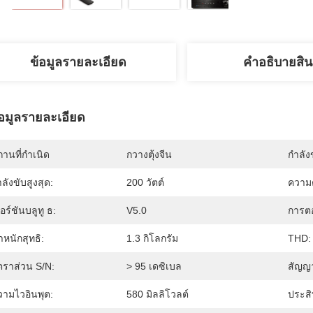
ข้อมูลรายละเอียด
คําอธิบายสิน
้อมูลรายละเอียด
านที่กำเนิด
กวางตุ้งจีน
กำลัง
ลังขับสูงสุด:
200 วัตต์
ความต
อร์ชันบลูทู ธ:
V5.0
การต
ำหนักสุทธิ:
1.3 กิโลกรัม
THD:
ตราส่วน S/N:
> 95 เดซิเบล
สัญญ
วามไวอินพุต:
580 มิลลิโวลต์
ประส