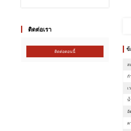
ติดต่อเรา
ข
ติดต่อตอนนี้
สถ
กำ
เว
น้
อั
ค