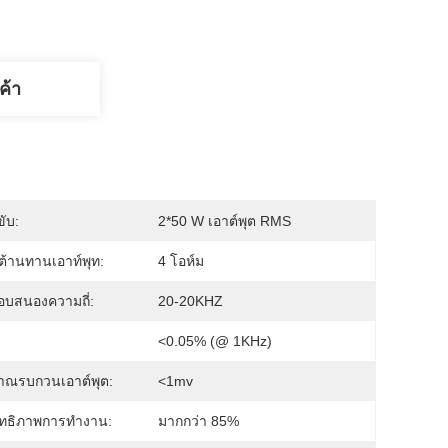
ค้า
ขับ:
2*50 W เอาต์พุต RMS
้านทานเอาท์พุท:
4 โอห์ม
อบสนองความถี่:
20-20KHZ
<0.05% (@ 1KHz)
าณรบกวนเอาต์พุต:
<1mv
ิทธิภาพการทำงาน:
มากกว่า 85%