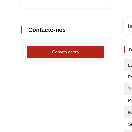
I
Contacte-nos
I
Contato agora
L
P
V
P
R
Se