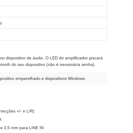
z
 no dispositivo de áudio. O LED do amplificador piscará
oth do seu dispositivo (não é necessária senha).
positivo emparelhado.e dispositivos Windows.
rrecções +/- e L/R)
X
de 3,5 mm para LINE IN