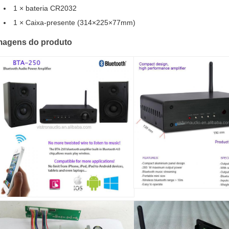
1 × bateria CR2032
1 × Caixa-presente (314×225×77mm)
magens do produto