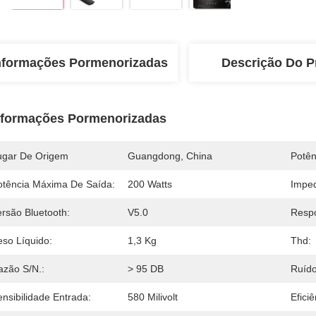
nformações Pormenorizadas
Descrição Do P
nformações Pormenorizadas
ugar De Origem
Guangdong, China
Potên
otência Máxima De Saída:
200 Watts
Imped
ersão Bluetooth:
V5.0
Respo
eso Líquido:
1,3 Kg
Thd:
azão S/N.:
> 95 DB
Ruído
nsibilidade Entrada:
580 Milivolt
Efici