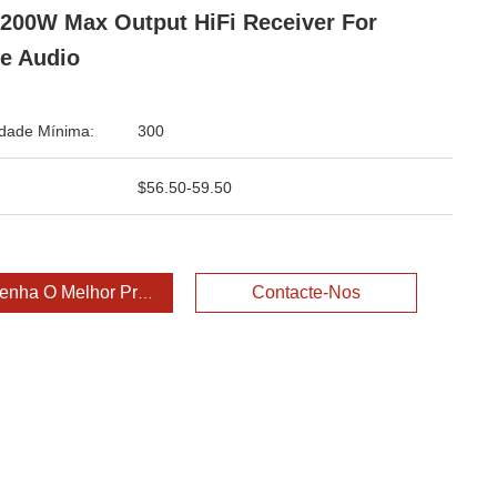
200W Max Output HiFi Receiver For
e Audio
dade Mínima:
300
$56.50-59.50
enha O Melhor Preço
Contacte-Nos