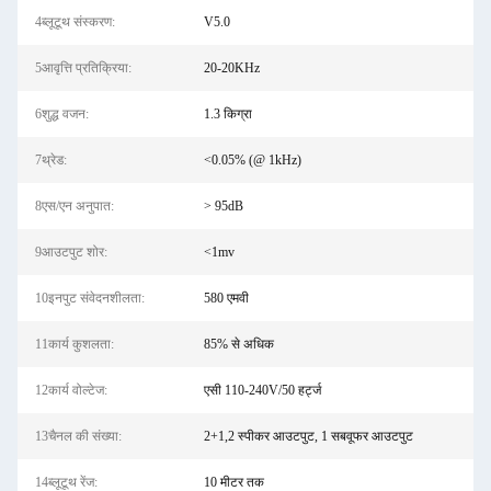
4ब्लूटूथ संस्करण:
V5.0
5आवृत्ति प्रतिक्रिया:
20-20KHz
6शुद्ध वजन:
1.3 किग्रा
7थ्रेड:
<0.05% (@ 1kHz)
8एस/एन अनुपात:
> 95dB
9आउटपुट शोर:
<1mv
10इनपुट संवेदनशीलता:
580 एमवी
11कार्य कुशलता:
85% से अधिक
12कार्य वोल्टेज:
एसी 110-240V/50 हर्ट्ज
13चैनल की संख्या:
2+1,2 स्पीकर आउटपुट, 1 सबवूफर आउटपुट
14ब्लूटूथ रेंज:
10 मीटर तक