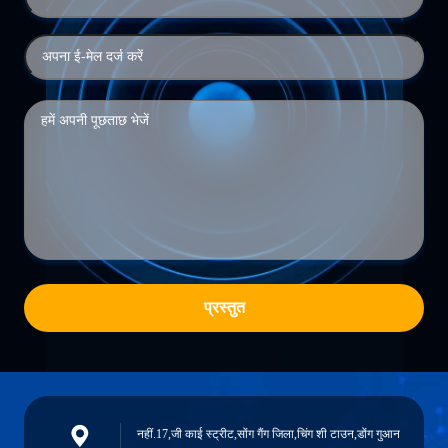
प्रस्तुत
नहीं.17,जी काई स्ट्रीट,सोंग गैंग जिला,चिंग शी टाउन,डोंग गुआन