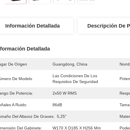
Información Detallada
Descripción De 
nformación Detallada
ugar De Origen
Guangdong, China
Nomb
Las Condiciones De Los 
úmero De Modelo
Poten
Requisitos De Seguridad
ango De Potencia:
2x50 W RMS
Respu
eñales A Ruido:
86dB
Tamañ
amaño Del Altavoz De Graves:
5,25"
Mater
imensión Del Gabinete:
W170 X D185 X H256 Mm
Poder