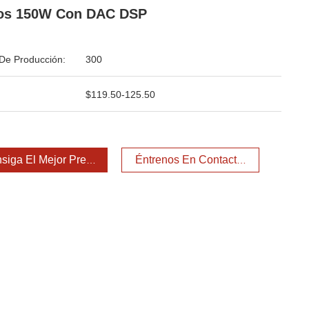
ros 150W Con DAC DSP
De Producción:
300
$119.50-125.50
siga El Mejor Precio
Éntrenos En Contacto Con