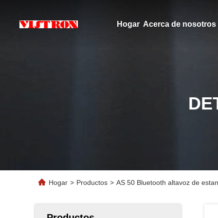
Hogar
Acerca de nosotros
DE
Hogar
>
Productos
>
AS 50 Bluetooth altavoz de esta
Productos