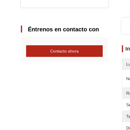
Éntrenos en contacto con
I
Contacto ahora
L
N
R
S
T
D