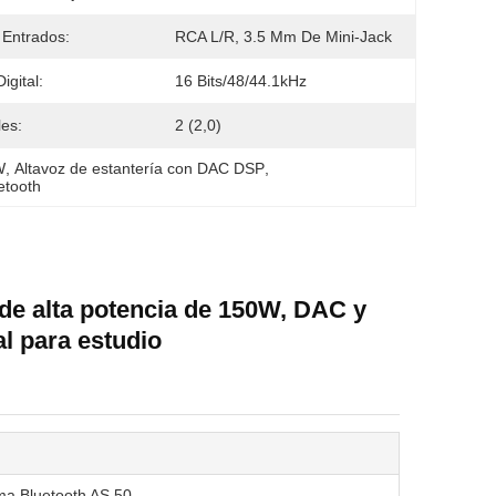
 Entrados:
RCA L/R, 3.5 Mm De Mini-Jack
igital:
16 Bits/48/44.1kHz
es:
2 (2,0)
W
, 
Altavoz de estantería con DAC DSP
, 
etooth
 de alta potencia de 150W, DAC y
l para estudio
ema Bluetooth AS 50