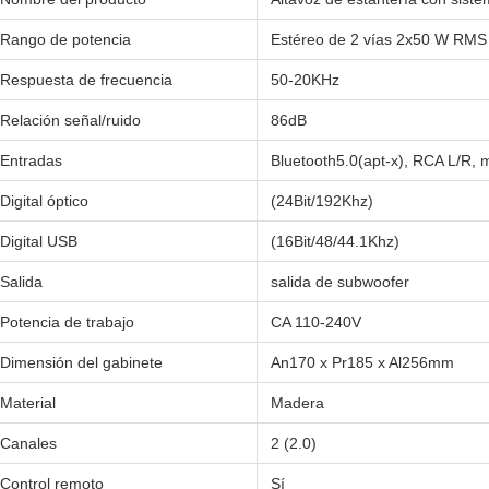
Rango de potencia
Estéreo de 2 vías 2x50 W RMS
Respuesta de frecuencia
50-20KHz
Relación señal/ruido
86dB
Entradas
Bluetooth5.0(apt-x), RCA L/R, 
Digital óptico
(24Bit/192Khz)
Digital USB
(16Bit/48/44.1Khz)
Salida
salida de subwoofer
Potencia de trabajo
CA 110-240V
Dimensión del gabinete
An170 x Pr185 x Al256mm
Material
Madera
Canales
2 (2.0)
Control remoto
Sí