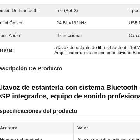
ersión De Bluetooth:
5.0 (apt-X)
Tipos
gital Óptico:
24 Bits/192kHz
USB D
ruce Audio:
Bidireccional
Canal
altavoz de estante de libros Bluetooth 150
saltar:
Amplificador de audio con conectividad Blu
escripción De Producto
ltavoz de estantería con sistema Bluetooth
SP integrados, equipo de sonido profesiona
specificaciones del producto
Atributo
Valor
Nombre del producto
Altavoz de estantería con sist