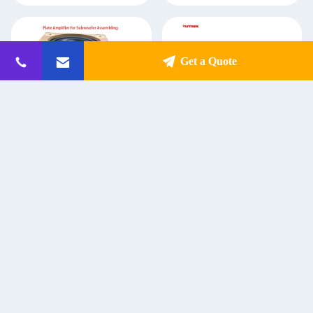
Get a Quote
OEM ODM Clase D Amplificador
350W 500W Modulo de
de audio para el hogar con DSP 500
amplificador de potencia de placa
Watt Sub Plate Amplificador
Subwoofer Altavoz Amplificador de
clase D
Get Best Price
Get Best Price
Contacto