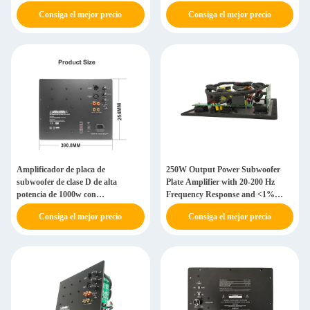
remoto
Consiga el mejor precio
Consiga el mejor precio
Amplificador de placa de
250W Output Power Subwoofer
subwoofer de clase D de alta
Plate Amplifier with 20-200 Hz
potencia de 1000w con
Frequency Response and <1%
transformador toroidal estable
Total Harmonic Distortion
Consiga el mejor precio
Consiga el mejor precio